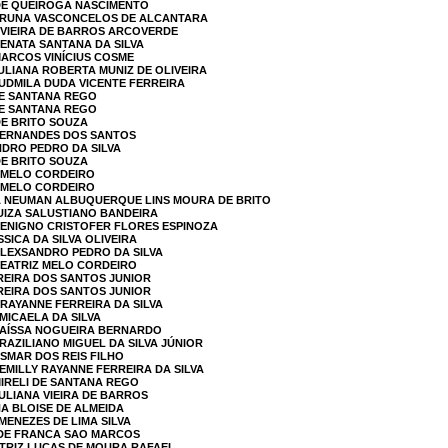
 DE QUEIROGA NASCIMENTO
 BRUNA VASCONCELOS DE ALCANTARA
A VIEIRA DE BARROS ARCOVERDE
RENATA SANTANA DA SILVA
MARCOS VINÍCIUS COSME
JULIANA ROBERTA MUNIZ DE OLIVEIRA
LUDMILA DUDA VICENTE FERREIRA
 DE SANTANA REGO
 DE SANTANA REGO
DE BRITO SOUZA
 FERNANDES DOS SANTOS
NDRO PEDRO DA SILVA
DE BRITO SOUZA
Z MELO CORDEIRO
Z MELO CORDEIRO
NA NEUMAN ALBUQUERQUE LINS MOURA DE BRITO
LUIZA SALUSTIANO BANDEIRA
BENIGNO CRISTOFER FLORES ESPINOZA
SSICA DA SILVA OLIVEIRA
ALEXSANDRO PEDRO DA SILVA
BEATRIZ MELO CORDEIRO
EREIRA DOS SANTOS JUNIOR
EREIRA DOS SANTOS JUNIOR
 RAYANNE FERREIRA DA SILVA
MICAELA DA SILVA
 RAÍSSA NOGUEIRA BERNARDO
RAZILIANO MIGUEL DA SILVA JÚNIOR
OSMAR DOS REIS FILHO
EMILLY RAYANNE FERREIRA DA SILVA
MIRELI DE SANTANA REGO
JULIANA VIEIRA DE BARROS
NA BLOISE DE ALMEIDA
 MENEZES DE LIMA SILVA
A DE FRANCA SAO MARCOS
ATRIZ LUCAS DE MOURA RAFAEL