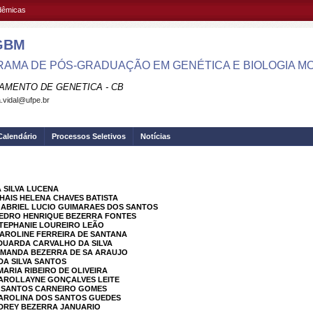
adêmicas
GBM
AMA DE PÓS-GRADUAÇÃO EM GENÉTICA E BIOLOGIA MO
AMENTO DE GENETICA - CB
.vidal@ufpe.br
Calendário
Processos Seletivos
Notícias
A SILVA LUCENA
THAIS HELENA CHAVES BATISTA
GABRIEL LUCIO GUIMARAES DOS SANTOS
 PEDRO HENRIQUE BEZERRA FONTES
STEPHANIE LOUREIRO LEÃO
CAROLINE FERREIRA DE SANTANA
EDUARDA CARVALHO DA SILVA
 AMANDA BEZERRA DE SA ARAUJO
DA SILVA SANTOS
MARIA RIBEIRO DE OLIVEIRA
CAROLLAYNE GONÇALVES LEITE
A SANTOS CARNEIRO GOMES
 CAROLINA DOS SANTOS GUEDES
NDREY BEZERRA JANUARIO