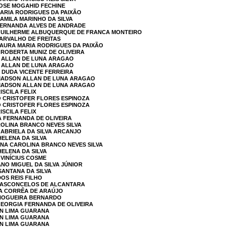
JOSE MOGAHID FECHINE
MARIA RODRIGUES DA PAIXÃO
CAMILA MARINHO DA SILVA
 FERNANDA ALVES DE ANDRADE
 GUILHERME ALBUQUERQUE DE FRANCA MONTEIRO
CARVALHO DE FREITAS
LAURA MARIA RODRIGUES DA PAIXÃO
A ROBERTA MUNIZ DE OLIVEIRA
N ALLAN DE LUNA ARAGAO
N ALLAN DE LUNA ARAGAO
A DUDA VICENTE FERREIRA
 MADSON ALLAN DE LUNA ARAGAO
 MADSON ALLAN DE LUNA ARAGAO
ISCILA FELIX
O CRISTOFER FLORES ESPINOZA
O CRISTOFER FLORES ESPINOZA
ISCILA FELIX
A FERNANDA DE OLIVEIRA
ROLINA BRANCO NEVES SILVA
GABRIELA DA SILVA ARCANJO
HELENA DA SILVA
ANA CAROLINA BRANCO NEVES SILVA
HELENA DA SILVA
 VINÍCIUS COSME
ANO MIGUEL DA SILVA JÚNIOR
SANTANA DA SILVA
DOS REIS FILHO
 VASCONCELOS DE ALCANTARA
IA CORRÊA DE ARAÚJO
A NOGUEIRA BERNARDO
GEORGIA FERNANDA DE OLIVEIRA
ON LIMA GUARANA
ON LIMA GUARANA
ON LIMA GUARANA