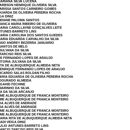
MARIANA SILVA LUCENA
JARBSON HENRIQUE OLIVEIRA SILVA
LARISSA SANTOS CARNEIRO GOMES
EDUARDA DE OLIVEIRA PEREIRA ROCHA
GA DINIZ
LIDIANE PALOMA SANTOS
IANCA MARIA RIBEIRO DE OLIVEIRA
 MARIA CAROLLAYNE GONÇALVES LEITE
ANTUNES BARRETO LINS
 MARIA CAROLINA DOS SANTOS GUEDES
MARIA EDUARDA CARVALHO DA SILVA
CAIO ANDREY BEZERRA JANUARIO
 SANTOS DE MELO
 JULYANA DA SILVA
TARCISO REIS SILVA
QUE FERNANDO LOPES DE ARAUJO
ITORIA JULYANA DA SILVA
RITA DE ALBUQUERQUE ALMEIDA NETA
 HENRIQUE FERNANDO LOPES DE ARAUJO
RICARDO SALAS ROLDAN FILHO
MARIA EDUARDA DE OLIVEIRA PEREIRA ROCHA
L DOURADO ALMEIDA
OGAHID FECHINE
MARINHO DA SILVA
LA DA SILVA ARCANJO
ERME ALBUQUERQUE DE FRANCA MONTEIRO
ERME ALBUQUERQUE DE FRANCA MONTEIRO
DA ALVES DE ANDRADE
DA ALVES DE ANDRADE
ERME ALBUQUERQUE DE FRANCA MONTEIRO
ERME ALBUQUERQUE DE FRANCA MONTEIRO
MARIA RITA DE ALBUQUERQUE ALMEIDA NETA
ADI VEIGA DINIZ
JULIO ANTUNES BARRETO LINS
ARCIO TARCISO REIS SILVA