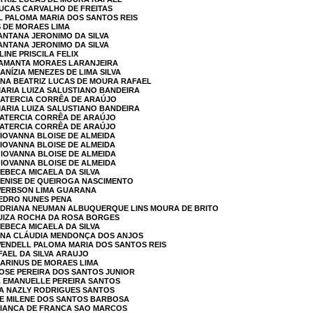
LUCAS CARVALHO DE FREITAS
L PALOMA MARIA DOS SANTOS REIS
S DE MORAES LIMA
SANTANA JERONIMO DA SILVA
SANTANA JERONIMO DA SILVA
LINE PRISCILA FELIX
 SAMANTA MORAES LARANJEIRA
ANÍZIA MENEZES DE LIMA SILVA
ANA BEATRIZ LUCAS DE MOURA RAFAEL
MARIA LUIZA SALUSTIANO BANDEIRA
 NATERCIA CORRÊA DE ARAÚJO
MARIA LUIZA SALUSTIANO BANDEIRA
NATERCIA CORRÊA DE ARAÚJO
NATERCIA CORRÊA DE ARAÚJO
GIOVANNA BLOISE DE ALMEIDA
GIOVANNA BLOISE DE ALMEIDA
GIOVANNA BLOISE DE ALMEIDA
GIOVANNA BLOISE DE ALMEIDA
REBECA MICAELA DA SILVA
DENISE DE QUEIROGA NASCIMENTO
 WERBSON LIMA GUARANA
PEDRO NUNES PENA
 ADRIANA NEUMAN ALBUQUERQUE LINS MOURA DE BRITO
LUIZA ROCHA DA ROSA BORGES
REBECA MICAELA DA SILVA
 ANA CLÁUDIA MENDONÇA DOS ANJOS
WENDELL PALOMA MARIA DOS SANTOS REIS
FAEL DA SILVA ARAUJO
MARINUS DE MORAES LIMA
JOSE PEREIRA DOS SANTOS JUNIOR
A EMANUELLE PEREIRA SANTOS
RA NAZLY RODRIGUES SANTOS
NE MILENE DOS SANTOS BARBOSA
 BIANCA DE FRANCA SAO MARCOS