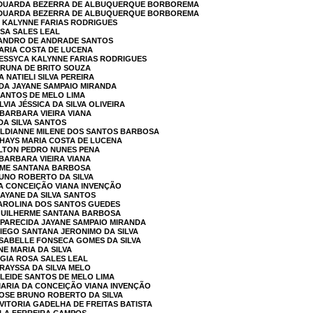
 EDUARDA BEZERRA DE ALBUQUERQUE BORBOREMA
 EDUARDA BEZERRA DE ALBUQUERQUE BORBOREMA
A KALYNNE FARIAS RODRIGUES
OSA SALES LEAL
LEANDRO DE ANDRADE SANTOS
MARIA COSTA DE LUCENA
JESSYCA KALYNNE FARIAS RODRIGUES
BRUNA DE BRITO SOUZA
 NATIELI SILVA PEREIRA
IDA JAYANE SAMPAIO MIRANDA
 SANTOS DE MELO LIMA
LVIA JÉSSICA DA SILVA OLIVEIRA
 BARBARA VIEIRA VIANA
DA SILVA SANTOS
 ALDIANNE MILENE DOS SANTOS BARBOSA
THAYS MARIA COSTA DE LUCENA
ELTON PEDRO NUNES PENA
 BARBARA VIEIRA VIANA
ERME SANTANA BARBOSA
RUNO ROBERTO DA SILVA
DA CONCEIÇÃO VIANA INVENÇÃO
DAYANE DA SILVA SANTOS
CAROLINA DOS SANTOS GUEDES
 GUILHERME SANTANA BARBOSA
APARECIDA JAYANE SAMPAIO MIRANDA
DIEGO SANTANA JERONIMO DA SILVA
 ISABELLE FONSECA GOMES DA SILVA
NE MARIA DA SILVA
IGIA ROSA SALES LEAL
 RAYSSA DA SILVA MELO
ALEIDE SANTOS DE MELO LIMA
MARIA DA CONCEIÇÃO VIANA INVENÇÃO
JOSE BRUNO ROBERTO DA SILVA
 VITORIA GADELHA DE FREITAS BATISTA