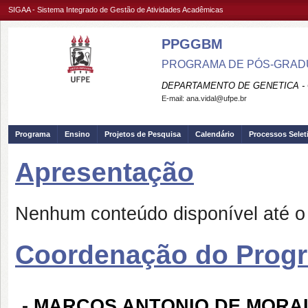
SIGAA - Sistema Integrado de Gestão de Atividades Acadêmicas
PPGGBM
PROGRAMA DE PÓS-GRADU
DEPARTAMENTO DE GENETICA -
E-mail:
ana.vidal@ufpe.br
Programa
Ensino
Projetos de Pesquisa
Calendário
Processos Selet
Apresentação
Nenhum conteúdo disponível até 
Coordenação do Prog
-
MARCOS ANTONIO DE MORAI