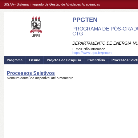
SIGAA - Sistema Integrado de Gestão de Atividades Acadêmicas
PPGTEN
PROGRAMA DE PÓS-GRADU
CTG
DEPARTAMENTO DE ENERGIA NU
E-mail:
Não informado
https://www.ufpe.br/proten
Programa
Ensino
Projetos de Pesquisa
Calendário
Processos Selet
Processos Seletivos
Nenhum conteúdo disponível até o momento