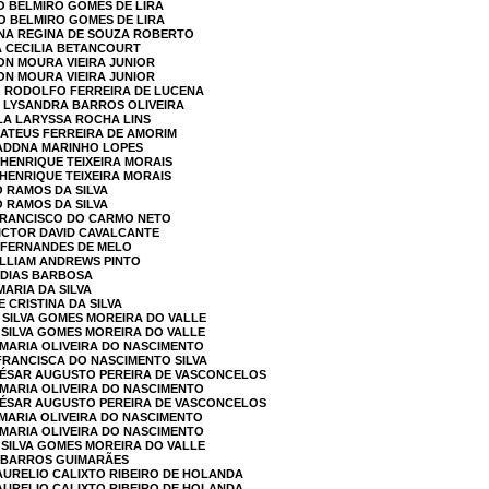
O BELMIRO GOMES DE LIRA
O BELMIRO GOMES DE LIRA
NNA REGINA DE SOUZA ROBERTO
A CECILIA BETANCOURT
TON MOURA VIEIRA JUNIOR
TON MOURA VIEIRA JUNIOR
NO RODOLFO FERREIRA DE LUCENA
E LYSANDRA BARROS OLIVEIRA
LLA LARYSSA ROCHA LINS
MATEUS FERREIRA DE AMORIM
 ADDNA MARINHO LOPES
S HENRIQUE TEIXEIRA MORAIS
S HENRIQUE TEIXEIRA MORAIS
O RAMOS DA SILVA
O RAMOS DA SILVA
 FRANCISCO DO CARMO NETO
VICTOR DAVID CAVALCANTE
T FERNANDES DE MELO
WILLIAM ANDREWS PINTO
 DIAS BARBOSA
MARIA DA SILVA
E CRISTINA DA SILVA
A SILVA GOMES MOREIRA DO VALLE
A SILVA GOMES MOREIRA DO VALLE
A MARIA OLIVEIRA DO NASCIMENTO
 FRANCISCA DO NASCIMENTO SILVA
 CÉSAR AUGUSTO PEREIRA DE VASCONCELOS
A MARIA OLIVEIRA DO NASCIMENTO
 CÉSAR AUGUSTO PEREIRA DE VASCONCELOS
 MARIA OLIVEIRA DO NASCIMENTO
A MARIA OLIVEIRA DO NASCIMENTO
A SILVA GOMES MOREIRA DO VALLE
A BARROS GUIMARÃES
AURELIO CALIXTO RIBEIRO DE HOLANDA
AURELIO CALIXTO RIBEIRO DE HOLANDA