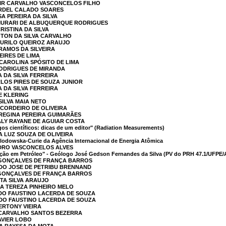
MIR CARVALHO VASCONCELOS FILHO
ARDEL CALADO SOARES
A PEREIRA DA SILVA
 MURARI DE ALBUQUERQUE RODRIGUES
RISTINA DA SILVA
GTON DA SILVA CARVALHO
MURILO QUEIROZ ARAUJO
 RAMOS DA SILVEIRA
EIRES DE LIMA
 CAROLINA SPÓSITO DE LIMA
RODRIGUES DE MIRANDA
A DA SILVA FERREIRA
RLOS PIRES DE SOUZA JUNIOR
A DA SILVA FERREIRA
E KLERING
 SILVA MAIA NETO
 CORDEIRO DE OLIVEIRA
 REGINA PEREIRA GUIMARÃES
IALY RAYANE DE AGUIAR COSTA
os científicos: dicas de um editor" (Radiation Measurements)
A LUZ SOUZA DE OLIVEIRA
lodowska-Curie da Agência Internacional de Energia Atômica
NDRO VASCONCELOS ALVES
cção em Petróleo" - Geólogo José Gedson Fernandes da Silva (PV do PRH 47.1/UFPE
A GONÇALVES DE FRANÇA BARROS
RDO JOSE DE PETRIBU BRENNAND
A GONÇALVES DE FRANÇA BARROS
ITA SILVA ARAUJO
LA TEREZA PINHEIRO MELO
RDO FAUSTINO LACERDA DE SOUZA
RDO FAUSTINO LACERDA DE SOUZA
ERTONY VIEIRA
E CARVALHO SANTOS BEZERRA
AVIER LOBO