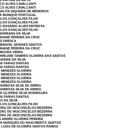
RA RAYSSA DA MOTA
SCO ALVES CAVALCANTI
SCO ALVES CAVALCANTI
HALITA SIQUEIRA DE MEDEIROS
KA MUNIQUE PORTUGAL
ARLOS GONÇALVES FILHO
ARLOS GONÇALVES FILHO
DO ROSÁRIO ALVES PATRIOTA
ARLOS GONÇALVES FILHO
 BÁRBARA DA SILVA
RAVANE PEREIRA DA CRUZ
RD ORESCA
 EMANUEL MORAES SANTOS
RAVANE PEREIRA DA CRUZ
 MOURA VIEIRA
SHIRLENE TAMIRES OLIVEIRA DOS SANTOS
ANAINA DA SILVA
IA FARIAS DANTAS
IA FARIAS DANTAS
O MENEZES OLIVEIRA
O MENEZES OLIVEIRA
O MENEZES OLIVEIRA
O MENEZES OLIVEIRA
 BARBOSA SILVA DE ABREU
 BARBOSA SILVA DE ABREU
DE OLIVEIRA SILVA RODRIGUES
IA FARIAS DANTAS
LO DA SILVA
ARLOS GONÇALVES FILHO
BERG DE VASCONCELOS BEZERRA
BERG DE VASCONCELOS BEZERRA
BERG DE VASCONCELOS BEZERRA
S ANDRE OLIVEIRA PEREIRA
EIDE MARQUES DO NASCIMENTO SANTOS
A LUIZA DE OLIVEIRA SANTOS RAMOS