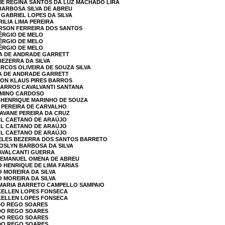
NE REGINA SANTOS DA LUZ MACHADO LIRA
 BARBOSA SILVA DE ABREU
 GABRIEL LOPES DA SILVA
RILIA LIMA PEREIRA
ERSON FERREIRA DOS SANTOS
SÉRGIO DE MELO
SÉRGIO DE MELO
SÉRGIO DE MELO
LA DE ANDRADE GARRETT
BEZERRA DA SILVA
ARCOS OLIVEIRA DE SOUZA SILVA
LA DE ANDRADE GARRETT
SON KLAUS PIRES BARROS
BARROS CAVALVANTI SANTANA
IRMINO CARDOSO
E HENRIQUE MARINHO DE SOUZA
S PEREIRA DE CARVALHO
RAVANE PEREIRA DA CRUZ
LL CAETANO DE ARAÚJO
LL CAETANO DE ARAÚJO
LL CAETANO DE ARAÚJO
 TELES BEZERRA DOS SANTOS BARRETO
ROSLYN BARBOSA DA SILVA
CAVALCANTI GUERRA
N EMANUEL OMENA DE ABREU
O HENRIQUE DE LIMA FARIAS
O MOREIRA DA SILVA
O MOREIRA DA SILVA
A MARIA BARRETO CAMPELLO SAMPAIO
 KELLEN LOPES FONSECA
 KELLEN LOPES FONSECA
 DO REGO SOARES
 DO REGO SOARES
 DO REGO SOARES
 DO REGO SOARES