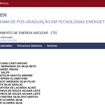
adêmicas
TEN
AMA DE PÓS-GRADUAÇÃO EM TECNOLOGIAS ENERGÉTI
AMENTO DE ENERGIA NUCLEAR - CTG
 informado
w.ufpe.br/proten
Calendário
Processos Seletivos
Notícias
A CAVALCANTI MAGNO
O BERNARDO DA SILVA NETO
SAHEED YINUSA
A SALES
KETELIN SANTOS AMORIM
STEPHEN OLUWATOSIN
NCIO ANDRADE SILVA FILHO
ITA SILVA ARAUJO
LARYSSA DE LACERDA ALVES
THEUS DE SOUZA AGUIAR LEITE
THEUS DE SOUZA AGUIAR LEITE
 CRISTINA SILVA DOS SANTOS
E OLIVEIRA SILVA
E OLIVEIRA SILVA