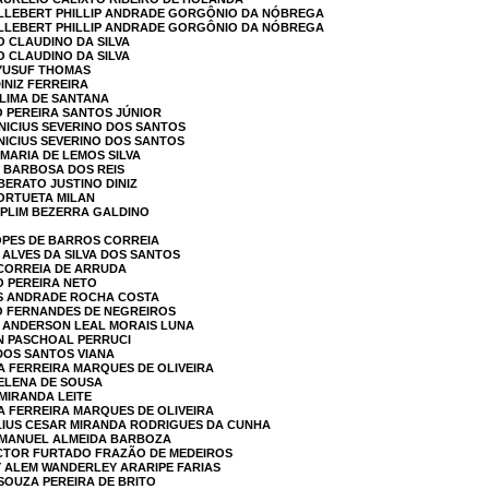
UILLEBERT PHILLIP ANDRADE GORGÔNIO DA NÓBREGA
UILLEBERT PHILLIP ANDRADE GORGÔNIO DA NÓBREGA
O CLAUDINO DA SILVA
O CLAUDINO DA SILVA
 YUSUF THOMAS
INIZ FERREIRA
 LIMA DE SANTANA
O PEREIRA SANTOS JÚNIOR
INICIUS SEVERINO DOS SANTOS
INICIUS SEVERINO DOS SANTOS
 MARIA DE LEMOS SILVA
A BARBOSA DOS REIS
IBERATO JUSTINO DINIZ
 ORTUETA MILAN
JOPLIM BEZERRA GALDINO
LOPES DE BARROS CORREIA
 ALVES DA SILVA DOS SANTOS
 CORREIA DE ARRUDA
O PEREIRA NETO
US ANDRADE ROCHA COSTA
VO FERNANDES DE NEGREIROS
S ANDERSON LEAL MORAIS LUNA
IN PASCHOAL PERRUCI
 DOS SANTOS VIANA
A FERREIRA MARQUES DE OLIVEIRA
HELENA DE SOUSA
 MIRANDA LEITE
A FERREIRA MARQUES DE OLIVEIRA
ÚLIUS CESAR MIRANDA RODRIGUES DA CUNHA
 EMANUEL ALMEIDA BARBOZA
VICTOR FURTADO FRAZÃO DE MEDEIROS
Y ALEM WANDERLEY ARARIPE FARIAS
 SOUZA PEREIRA DE BRITO