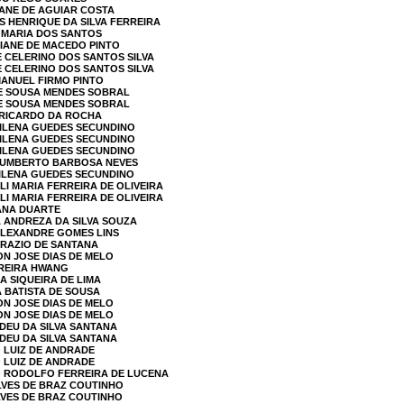
YANE DE AGUIAR COSTA
S HENRIQUE DA SILVA FERREIRA
A MARIA DOS SANTOS
AIANE DE MACEDO PINTO
E CELERINO DOS SANTOS SILVA
E CELERINO DOS SANTOS SILVA
MANUEL FIRMO PINTO
LE SOUSA MENDES SOBRAL
LE SOUSA MENDES SOBRAL
A RICARDO DA ROCHA
MILENA GUEDES SECUNDINO
MILENA GUEDES SECUNDINO
MILENA GUEDES SECUNDINO
 HUMBERTO BARBOSA NEVES
MILENA GUEDES SECUNDINO
LI MARIA FERREIRA DE OLIVEIRA
LI MARIA FERREIRA DE OLIVEIRA
IANA DUARTE
A ANDREZA DA SILVA SOUZA
ALEXANDRE GOMES LINS
UFRAZIO DE SANTANA
ON JOSE DIAS DE MELO
RREIRA HWANG
A SIQUEIRA DE LIMA
A BATISTA DE SOUSA
ON JOSE DIAS DE MELO
ON JOSE DIAS DE MELO
ADEU DA SILVA SANTANA
ADEU DA SILVA SANTANA
O LUIZ DE ANDRADE
O LUIZ DE ANDRADE
NO RODOLFO FERREIRA DE LUCENA
ALVES DE BRAZ COUTINHO
ALVES DE BRAZ COUTINHO