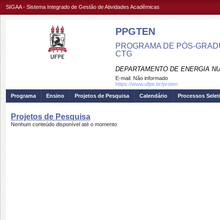
SIGAA - Sistema Integrado de Gestão de Atividades Acadêmicas
PPGTEN
PROGRAMA DE PÓS-GRADU
CTG
DEPARTAMENTO DE ENERGIA NU
E-mail:
Não informado
https://www.ufpe.br/proten
Programa
Ensino
Projetos de Pesquisa
Calendário
Processos Selet
Projetos de Pesquisa
Nenhum conteúdo disponível até o momento