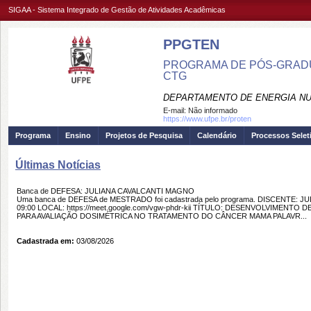
SIGAA - Sistema Integrado de Gestão de Atividades Acadêmicas
PPGTEN
PROGRAMA DE PÓS-GRADU
CTG
DEPARTAMENTO DE ENERGIA NU
E-mail:
Não informado
https://www.ufpe.br/proten
Programa
Ensino
Projetos de Pesquisa
Calendário
Processos Selet
Últimas Notícias
Banca de DEFESA: JULIANA CAVALCANTI MAGNO
Uma banca de DEFESA de MESTRADO foi cadastrada pelo programa. DISCENTE: J
09:00 LOCAL: https://meet.google.com/vgw-phdr-kii TÍTULO: DESENVOLVIME
PARA AVALIAÇÃO DOSIMÉTRICA NO TRATAMENTO DO CÂNCER MAMA PALAVR...
Cadastrada em:
03/08/2026