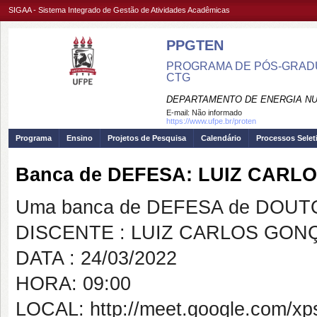
SIGAA - Sistema Integrado de Gestão de Atividades Acadêmicas
PPGTEN
PROGRAMA DE PÓS-GRADU
CTG
DEPARTAMENTO DE ENERGIA NU
E-mail:
Não informado
https://www.ufpe.br/proten
Programa
Ensino
Projetos de Pesquisa
Calendário
Processos Selet
Banca de DEFESA: LUIZ CARL
Uma banca de DEFESA de DOUTOR
DISCENTE : LUIZ CARLOS GON
DATA : 24/03/2022
HORA: 09:00
LOCAL: http://meet.google.com/xps