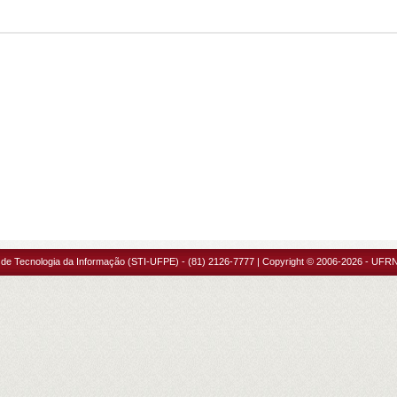
 de Tecnologia da Informação (STI-UFPE) - (81) 2126-7777 | Copyright © 2006-2026 - UFRN 