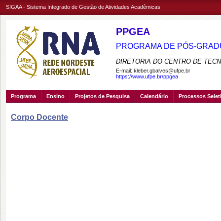
SIGAA - Sistema Integrado de Gestão de Atividades Acadêmicas
PPGEA
PROGRAMA DE PÓS-GRADU
DIRETORIA DO CENTRO DE TECN
E-mail:
kleber.gbalves@ufpe.br
https://www.ufpe.br/ppgea
Programa
Ensino
Projetos de Pesquisa
Calendário
Processos Selet
Corpo Docente