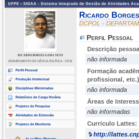
UFPE ›
SIGAA - Sistema Integrado de Gestão de Atividades Ac
Ricardo Borge
DCPOL - DEPARTAM
Perfil Pessoal
Descrição pessoa
RICARDO BORGES GAMA NETO
não informada
DEPARTAMENTO DE CIÊNCIA POLÍTICA - CFCH
Formação acadêmi
Perfil Pessoal
profissional, etc.
Produção Intelectual
Disciplinas Ministradas
não informada
Relatórios de Carga Horária
Áreas de Interes
Projetos de Pesquisa
não informadas
Atividades de Extensão
Currículo Lattes:
Projetos de Monitoria
http://lattes.c
Ir ao Menu Principal