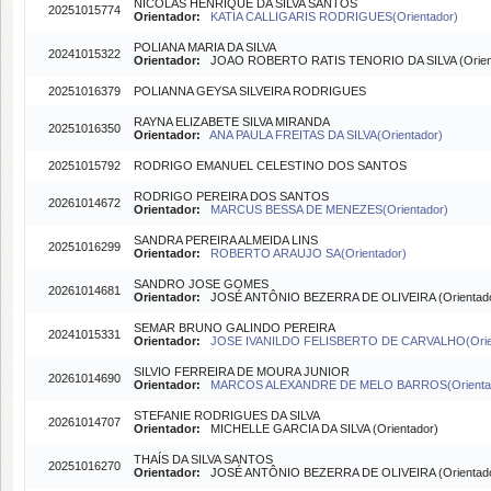
NICOLAS HENRIQUE DA SILVA SANTOS
20251015774
Orientador:
KATIA CALLIGARIS RODRIGUES(Orientador)
POLIANA MARIA DA SILVA
20241015322
Orientador:
JOAO ROBERTO RATIS TENORIO DA SILVA (Orien
20251016379
POLIANNA GEYSA SILVEIRA RODRIGUES
RAYNA ELIZABETE SILVA MIRANDA
20251016350
Orientador:
ANA PAULA FREITAS DA SILVA(Orientador)
20251015792
RODRIGO EMANUEL CELESTINO DOS SANTOS
RODRIGO PEREIRA DOS SANTOS
20261014672
Orientador:
MARCUS BESSA DE MENEZES(Orientador)
SANDRA PEREIRA ALMEIDA LINS
20251016299
Orientador:
ROBERTO ARAUJO SA(Orientador)
SANDRO JOSE GOMES
20261014681
Orientador:
JOSÉ ANTÔNIO BEZERRA DE OLIVEIRA (Orientado
SEMAR BRUNO GALINDO PEREIRA
20241015331
Orientador:
JOSE IVANILDO FELISBERTO DE CARVALHO(Orie
SILVIO FERREIRA DE MOURA JUNIOR
20261014690
Orientador:
MARCOS ALEXANDRE DE MELO BARROS(Orienta
STEFANIE RODRIGUES DA SILVA
20261014707
Orientador:
MICHELLE GARCIA DA SILVA (Orientador)
THAÍS DA SILVA SANTOS
20251016270
Orientador:
JOSÉ ANTÔNIO BEZERRA DE OLIVEIRA (Orientado