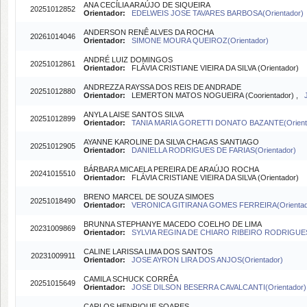
ANA CECÍLIA ARAÚJO DE SIQUEIRA
20251012852
Orientador:
EDELWEIS JOSE TAVARES BARBOSA(Orientador)
ANDERSON RENÊ ALVES DA ROCHA
20261014046
Orientador:
SIMONE MOURA QUEIROZ(Orientador)
ANDRÉ LUIZ DOMINGOS
20251012861
Orientador:
FLÁVIA CRISTIANE VIEIRA DA SILVA (Orientador)
ANDREZZA RAYSSA DOS REIS DE ANDRADE
20251012880
Orientador:
LEMERTON MATOS NOGUEIRA (Coorientador) ,
ANYLA LAISE SANTOS SILVA
20251012899
Orientador:
TANIA MARIA GORETTI DONATO BAZANTE(Orient
AYANNE KAROLINE DA SILVA CHAGAS SANTIAGO
20251012905
Orientador:
DANIELLA RODRIGUES DE FARIAS(Orientador)
BÁRBARA MICAELA PEREIRA DE ARAÚJO ROCHA
20241015510
Orientador:
FLÁVIA CRISTIANE VIEIRA DA SILVA (Orientador)
BRENO MARCEL DE SOUZA SIMOES
20251018490
Orientador:
VERONICA GITIRANA GOMES FERREIRA(Orientad
BRUNNA STEPHANYE MACEDO COELHO DE LIMA
20231009869
Orientador:
SYLVIA REGINA DE CHIARO RIBEIRO RODRIGUES(
CALINE LARISSA LIMA DOS SANTOS
20231009911
Orientador:
JOSE AYRON LIRA DOS ANJOS(Orientador)
CAMILA SCHUCK CORRÊA
20251015649
Orientador:
JOSE DILSON BESERRA CAVALCANTI(Orientador)
CARLOS HENRIQUE SOARES