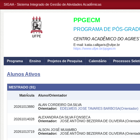
SIGAA - Sistema Integrado de Gestão de Atividades Acadêmicas
PPGECM
PROGRAMA DE PÓS-GRADU
CENTRO ACADÊMICO DO AGREST
E-mail:
katia.calligaris@ufpe.br
https://www.ufpe.br/ppgecm
Programa
Ensino
Projetos de Pesquisa
Calendário
Processos Selet
Alunos Ativos
MESTRADO (91)
Matrícula
Aluno/Orientador
ALAN CORDEIRO DA SILVA
20261013880
Orientador:
EDELWEIS JOSE TAVARES BARBOSA(Orientador)
ALEXANDRA DA SILVA FONSECA
20261014028
Orientador:
JOSÉ ANTÔNIO BEZERRA DE OLIVEIRA (Orientado
ALSON JOSÉ MUIAMBO
20261013719
Orientador:
JOSÉ ANTÔNIO BEZERRA DE OLIVEIRA (Orientado