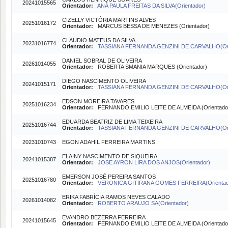
20241015565
Orientador:
ANA PAULA FREITAS DA SILVA(Orientador)
CIZELLY VICTÓRIA MARTINS ALVES
20251016172
Orientador:
MARCUS BESSA DE MENEZES (Orientador)
CLAUDIO MATEUS DA SILVA
20231016774
Orientador:
TASSIANA FERNANDA GENZINI DE CARVALHO(Ori
DANIEL SOBRAL DE OLIVEIRA
20261014055
Orientador:
ROBERTA SMANIA MARQUES (Orientador)
DIEGO NASCIMENTO OLIVEIRA
20241015171
Orientador:
TASSIANA FERNANDA GENZINI DE CARVALHO(Ori
EDSON MOREIRA TAVARES
20251016234
Orientador:
FERNANDO EMILIO LEITE DE ALMEIDA (Orientado
EDUARDA BEATRIZ DE LIMA TEIXEIRA
20251016744
Orientador:
TASSIANA FERNANDA GENZINI DE CARVALHO(Ori
20231010743
EGON ADAHIL FERREIRA MARTINS
ELAINY NASCIMENTO DE SIQUEIRA
20241015387
Orientador:
JOSE AYRON LIRA DOS ANJOS(Orientador)
EMERSON JOSÉ PEREIRA SANTOS
20251016780
Orientador:
VERONICA GITIRANA GOMES FERREIRA(Orientad
ERIKA FABRÍCIA RAMOS NEVES CALADO
20261014082
Orientador:
ROBERTO ARAUJO SA(Orientador)
EVANDRO BEZERRA FERREIRA
20241015645
Orientador:
FERNANDO EMILIO LEITE DE ALMEIDA (Orientado