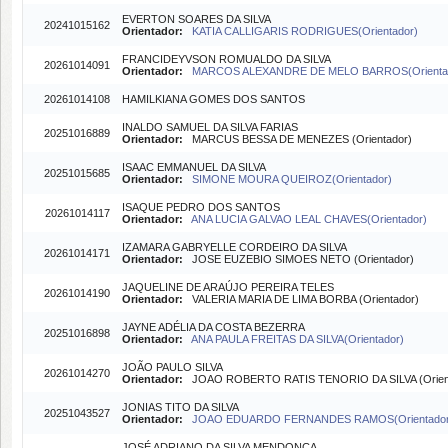
EVERTON SOARES DA SILVA
20241015162
Orientador:
KATIA CALLIGARIS RODRIGUES(Orientador)
FRANCIDEYVSON ROMUALDO DA SILVA
20261014091
Orientador:
MARCOS ALEXANDRE DE MELO BARROS(Orienta
20261014108
HAMILKIANA GOMES DOS SANTOS
INALDO SAMUEL DA SILVA FARIAS
20251016889
Orientador:
MARCUS BESSA DE MENEZES (Orientador)
ISAAC EMMANUEL DA SILVA
20251015685
Orientador:
SIMONE MOURA QUEIROZ(Orientador)
ISAQUE PEDRO DOS SANTOS
20261014117
Orientador:
ANA LUCIA GALVAO LEAL CHAVES(Orientador)
IZAMARA GABRYELLE CORDEIRO DA SILVA
20261014171
Orientador:
JOSE EUZEBIO SIMOES NETO (Orientador)
JAQUELINE DE ARAÚJO PEREIRA TELES
20261014190
Orientador:
VALERIA MARIA DE LIMA BORBA (Orientador)
JAYNE ADÉLIA DA COSTA BEZERRA
20251016898
Orientador:
ANA PAULA FREITAS DA SILVA(Orientador)
JOÃO PAULO SILVA
20261014270
Orientador:
JOAO ROBERTO RATIS TENORIO DA SILVA (Orien
JONIAS TITO DA SILVA
20251043527
Orientador:
JOAO EDUARDO FERNANDES RAMOS(Orientador
JOSÉ ADRIANO DA SILVA MENDONÇA