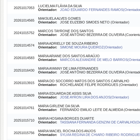
LUCIELMA FLÁVIA DA SILVA
20251017053
Orientador:
JOAO EDUARDO FERNANDES RAMOS(Orientador
MAKSUELA ALVES GOMES
20261014565
Orientador:
JOSE EUZEBIO SIMOES NETO (Orientador)
MARCOS TAYRONE DOS SANTOS
20241015752
Orientador:
JOSÉ ANTÔNIO BEZERRA DE OLIVEIRA (Coorient
MARIA ADRIELLY DE SOUZA RIBEIRO
20261014574
Orientador:
SIMONE MOURA QUEIROZ(Orientador)
MARIA ARIANE DOS SANTOS ARAÚJO
20261014583
Orientador:
MARCOS ALEXANDRE DE MELO BARROS(Orienta
MARIA AYANNY DE LIMA FERNANDES
20251016430
Orientador:
JOSÉ ANTÔNIO BEZERRA DE OLIVEIRA (Orientado
MARIA DO SOCORRO MATOS DOS SANTOS CARVALHO
20261013915
Orientador:
ROCHELANDE FELIPE RODRIGUES (Orientador)
MARIA EDUARDA DE ASSIS SILVA
20261014609
Orientador:
JOSE AYRON LIRA DOS ANJOS(Orientador)
MARIA GIRLENE DA SILVA
20261014761
Orientador:
FERNANDO EMILIO LEITE DE ALMEIDA (Orientado
MARIA HOSANA BORGES DUARTE
20251015710
Orientador:
TASSIANA FERNANDA GENZINI DE CARVALHO(Ori
MARIA MACIEL ROCHA DOS ANJOS
20251015756
Orientador:
SYLVIA REGINA DE CHIARO RIBEIRO RODRIGUES(