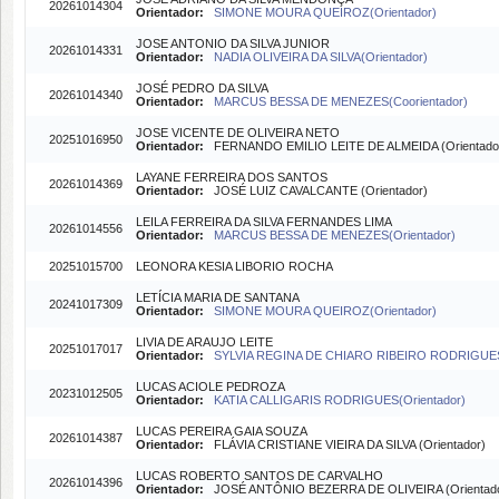
20261014304
Orientador:
SIMONE MOURA QUEIROZ(Orientador)
JOSE ANTONIO DA SILVA JUNIOR
20261014331
Orientador:
NADIA OLIVEIRA DA SILVA(Orientador)
JOSÉ PEDRO DA SILVA
20261014340
Orientador:
MARCUS BESSA DE MENEZES(Coorientador)
JOSE VICENTE DE OLIVEIRA NETO
20251016950
Orientador:
FERNANDO EMILIO LEITE DE ALMEIDA (Orientado
LAYANE FERREIRA DOS SANTOS
20261014369
Orientador:
JOSÉ LUIZ CAVALCANTE (Orientador)
LEILA FERREIRA DA SILVA FERNANDES LIMA
20261014556
Orientador:
MARCUS BESSA DE MENEZES(Orientador)
20251015700
LEONORA KESIA LIBORIO ROCHA
LETÍCIA MARIA DE SANTANA
20241017309
Orientador:
SIMONE MOURA QUEIROZ(Orientador)
LIVIA DE ARAUJO LEITE
20251017017
Orientador:
SYLVIA REGINA DE CHIARO RIBEIRO RODRIGUES(
LUCAS ACIOLE PEDROZA
20231012505
Orientador:
KATIA CALLIGARIS RODRIGUES(Orientador)
LUCAS PEREIRA GAIA SOUZA
20261014387
Orientador:
FLÁVIA CRISTIANE VIEIRA DA SILVA (Orientador)
LUCAS ROBERTO SANTOS DE CARVALHO
20261014396
Orientador:
JOSÉ ANTÔNIO BEZERRA DE OLIVEIRA (Orientado