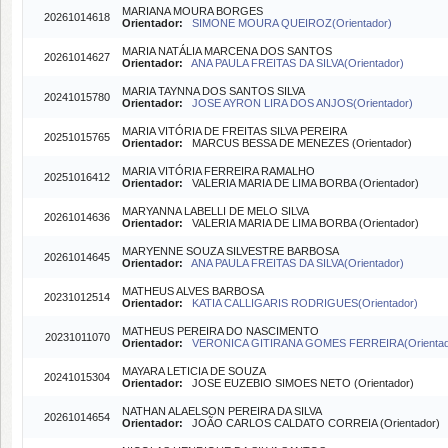
MARIANA MOURA BORGES
20261014618
Orientador:
SIMONE MOURA QUEIROZ(Orientador)
MARIA NATÁLIA MARCENA DOS SANTOS
20261014627
Orientador:
ANA PAULA FREITAS DA SILVA(Orientador)
MARIA TAYNNA DOS SANTOS SILVA
20241015780
Orientador:
JOSE AYRON LIRA DOS ANJOS(Orientador)
MARIA VITÓRIA DE FREITAS SILVA PEREIRA
20251015765
Orientador:
MARCUS BESSA DE MENEZES (Orientador)
MARIA VITÓRIA FERREIRA RAMALHO
20251016412
Orientador:
VALERIA MARIA DE LIMA BORBA (Orientador)
MARYANNA LABELLI DE MELO SILVA
20261014636
Orientador:
VALERIA MARIA DE LIMA BORBA (Orientador)
MARYENNE SOUZA SILVESTRE BARBOSA
20261014645
Orientador:
ANA PAULA FREITAS DA SILVA(Orientador)
MATHEUS ALVES BARBOSA
20231012514
Orientador:
KATIA CALLIGARIS RODRIGUES(Orientador)
MATHEUS PEREIRA DO NASCIMENTO
20231011070
Orientador:
VERONICA GITIRANA GOMES FERREIRA(Orientad
MAYARA LETICIA DE SOUZA
20241015304
Orientador:
JOSE EUZEBIO SIMOES NETO (Orientador)
NATHAN ALAELSON PEREIRA DA SILVA
20261014654
Orientador:
JOÃO CARLOS CALDATO CORREIA (Orientador)