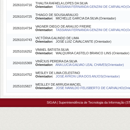
THALITA RAFAELA LOPES DA SILVA
20261014716
Orientador:
TASSIANA FERNANDA GENZINI DE CARVALHO(Ori
THIAGO DE SOUSA ARAUJO
20261014725
Orientador:
MICHELLE GARCIA DA SILVA (Orientador)
VAGNER DIEGO DE ARAUJO FREIRE
20261014734
Orientador:
TASSIANA FERNANDA GENZINI DE CARVALHO(Ori
VICTÓRIA GALINDO DE LIMA
20261014743
Orientador:
JOSÉ LUIZ CAVALCANTE (Orientador)
VIMAEL BATISTA SILVA
20251016252
Orientador:
WALQUIRIA CASTELO BRANCO LINS (Orientador)
VINÍCIUS PEREIRA DA SILVA
20241015369
Orientador:
ANA LUCIA GALVAO LEAL CHAVES(Orientador)
WESLEY DE LIMA CELESTINO
20261014752
Orientador:
JOSE AYRON LIRA DOS ANJOS(Orientador)
WESLLEY DE ARRUDA MACIEL
20251015827
Orientador:
JOSE IVANILDO FELISBERTO DE CARVALHO(Orie
SIGAA | Superintendência de Tecnologia da Informação (ST