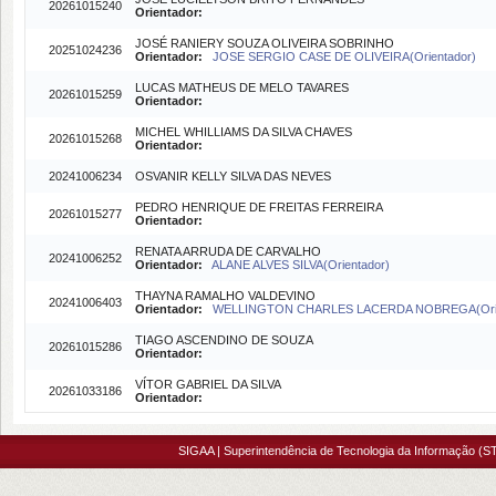
20261015240
Orientador:
JOSÉ RANIERY SOUZA OLIVEIRA SOBRINHO
20251024236
Orientador:
JOSE SERGIO CASE DE OLIVEIRA(Orientador)
LUCAS MATHEUS DE MELO TAVARES
20261015259
Orientador:
MICHEL WHILLIAMS DA SILVA CHAVES
20261015268
Orientador:
20241006234
OSVANIR KELLY SILVA DAS NEVES
PEDRO HENRIQUE DE FREITAS FERREIRA
20261015277
Orientador:
RENATA ARRUDA DE CARVALHO
20241006252
Orientador:
ALANE ALVES SILVA(Orientador)
THAYNA RAMALHO VALDEVINO
20241006403
Orientador:
WELLINGTON CHARLES LACERDA NOBREGA(Orie
TIAGO ASCENDINO DE SOUZA
20261015286
Orientador:
VÍTOR GABRIEL DA SILVA
20261033186
Orientador:
SIGAA | Superintendência de Tecnologia da Informação (ST