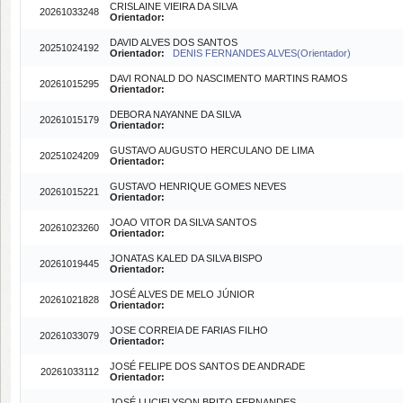
CRISLAINE VIEIRA DA SILVA
20261033248
Orientador:
DAVID ALVES DOS SANTOS
20251024192
Orientador:
DENIS FERNANDES ALVES(Orientador)
DAVI RONALD DO NASCIMENTO MARTINS RAMOS
20261015295
Orientador:
DEBORA NAYANNE DA SILVA
20261015179
Orientador:
GUSTAVO AUGUSTO HERCULANO DE LIMA
20251024209
Orientador:
GUSTAVO HENRIQUE GOMES NEVES
20261015221
Orientador:
JOAO VITOR DA SILVA SANTOS
20261023260
Orientador:
JONATAS KALED DA SILVA BISPO
20261019445
Orientador:
JOSÉ ALVES DE MELO JÚNIOR
20261021828
Orientador:
JOSE CORREIA DE FARIAS FILHO
20261033079
Orientador:
JOSÉ FELIPE DOS SANTOS DE ANDRADE
20261033112
Orientador:
JOSÉ LUCIELYSON BRITO FERNANDES