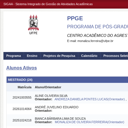
SIGAA - Sistema Integrado de Gestão de Atividades Acadêmicas
PPGE
PROGRAMA DE PÓS-GRADU
CENTRO ACADÊMICO DO AGREST
E-mail:
monaliza.ferreira@ufpe.br
Programa
Ensino
Projetos de Pesquisa
Calendário
Processos Selet
Alunos Ativos
MESTRADO (24)
Matrícula
Aluno/Orientador
ALINE OLIVEIRA SILVA
20241003555
Orientador:
ANDREZA DANIELA PONTES LUCAS(Orientador)
ANDRÉ JUVELINO EDUARDO
20261014064
Orientador:
BIANCA BÁRBARA LIMA DE SOUZA
20251024218
Orientador:
MONALIZA DE OLIVEIRA FERREIRA(Orientador)