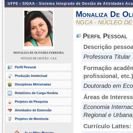
UFPE ›
SIGAA - Sistema Integrado de Gestão de Atividades Ac
Monaliza De Oli
NGCA - NÚCLEO DE
Perfil Pessoal
Descrição pessoa
MONALIZA DE OLIVEIRA FERREIRA
Professora Titular
NÚCLEO DE GESTÃO - CAA
Formação acadêmi
Perfil Pessoal
profissional, etc.
Produção Intelectual
Disciplinas Ministradas
Doutorado em Ec
Relatórios de Carga Horária
Áreas de Interes
Projetos de Pesquisa
Economia Internac
Atividades de Extensão
Regional e Urbana
Projetos de Monitoria
Currículo Lattes:
Ir ao Menu Principal