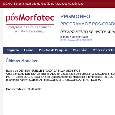
SIGAA - Sistema Integrado de Gestão de Atividades Acadêmicas
PPGMORFO
PROGRAMA DE PÓS-GRAD
DEPARTAMENTO DE HISTOLOGIA 
E-mail:
Não informado
https://www.ufpe.br/ppgm
Programa
Ensino
Projetos de Pesquisa
Calendário
Processos Selet
Últimas Notícias
Banca de DEFESA: SUELLEN ROZY DA SILVA MEDEIROS
Uma banca de DEFESA de MESTRADO foi cadastrada pelo programa. DISCENTE: S
HORA: 08:30 LOCAL: Sala SH2 do Departamento de Histologia e Embriologia TÍ
(Cannabis sativa) SOBRE ALTERAÇÕES MICROSCÓPICAS E ANTIOXIDA...
Cadastrada em:
30/06/2026