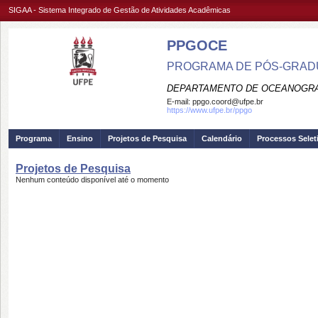
SIGAA - Sistema Integrado de Gestão de Atividades Acadêmicas
PPGOCE
PROGRAMA DE PÓS-GRADU
DEPARTAMENTO DE OCEANOGRAF
E-mail:
ppgo.coord@ufpe.br
https://www.ufpe.br/ppgo
Programa
Ensino
Projetos de Pesquisa
Calendário
Processos Selet
Projetos de Pesquisa
Nenhum conteúdo disponível até o momento