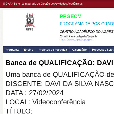
SIGAA - Sistema Integrado de Gestão de Atividades Acadêmicas
PPGECM
PROGRAMA DE PÓS-GRADU
CENTRO ACADÊMICO DO AGREST
E-mail:
katia.calligaris@ufpe.br
https://www.ufpe.br/ppgecm
Programa
Ensino
Projetos de Pesquisa
Calendário
Processos Selet
Banca de QUALIFICAÇÃO: DAV
Uma banca de QUALIFICAÇÃO de 
DISCENTE: DAVI DA SILVA NAS
DATA : 27/02/2024
LOCAL: Videoconferência
TÍTULO: