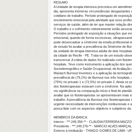
RESUMO
A Unidade de terapia intensiva preconiza um atendime
dia, apresenta inúmeras circunstâncias desgastantes
cotidiano de trabalho. Período prolongado de exposiç
envolvimento emocional pela atividade que esse profis
serviços de saúde, além de ter que manter relação di
O trabalho e o sofrimento rotineiramente estão associa
Períodos prolongado de exposição a situações que ex
emocional, quando de forma excessivas, ultrapassand
pode desencadear a síndrome da estafa profissional o
de estudo foi avaliar a prevalência da Síndrome de Burn
da unidade de terapia intensiva adulta de dois hospitai
da cidade do Recife - PE. Trata-se de um estudo observ
transversal. A coleta de dados foi realizada com fisiote
hospitais. Teve como instrumento a aplicação dos ques
Sociodemográfico e Saúde Ocupacional, de Avaliação 
Maslach Burnout Inventory e a aplicação da termograf
prevalência de (79,1%) de Burnout nos três hospitais, 
(75%) no privado 1 e (72,5%) no privado 2. Ainda se po
dos fisioterapeutas estavam com a síndrome. Na aplic
viu significância na comparação início e final do plant
avaliar que os fisioterapeutas se apresentavam mais e
trabalho. A prevalência da Burnout nos fisioterapeutas 
urgente necessidade de intervenções institucionais e a
possa lidar com os aspectos objetivos e subjetivos da 
MEMBROS DA BANCA:
Interno - ***.249.356-** - CLAUDIA FERREIRA MA
Presidente - ***.249.276-** - MARCIO ALVES MARÇA
Externo à Instituição - THIAGO GOMES DE LIMA - U