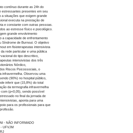
nto contínuo durante as 24h do
 e estressantes presentes em seu
ão a situações que exigem grande
sional executa na prestação de
reta e constante com outras pessoas.
dos ao estresse físico e psicológico.
igem grande envolvimento
o a capacidade de enfrentamento
u Síndrome de Burnout. O objetivo
out em fisioterapeutas intensivista
s da rede particular e uma pública
acional do tipo descritivo,
rapeutas intensivistas dos três
tionários Nórdico,
dos Riscos Psicossociais, o
ia infravermelha. Observou uma
sendo (90%) no hospital público,
de inferir que (15,8%) do total
ação da termografia infravermelha
ão com (p<0,05), sendo possível
stressado no final da jornada de
intensivistas, aponta para uma
poio para os profissionais para que
profissão.
ZZONI - NÃO INFORMADO
L - UFVJM
FRJ