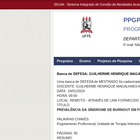
SIGAA - Sistema Integrado de Gestão de Atividades Ac
PPG
PROGR
DEPART
E-mail:
Não
Programa
Ensino
Projetos de Pesquisa
Banca de DEFESA: GUILHERME HENRIQUE MA
Uma banca de DEFESA de MESTRADO foi cadastrada 
DISCENTE: GUILHERME HENRIQUE MAGALHAES 
DATA : 24/01/2024
HORA: 09:00
LOCAL: REMOTO - ATRAVÉS DE LINK FORNECID
TÍTULO:
PREVALÊNCIA DA SÍNDROME DE BURNOUT EM FI
PALAVRAS-CHAVES:
Esgotamento Profissional; Unidade de Terapia Intensiva
PÁGINAS: 95
RESUMO: