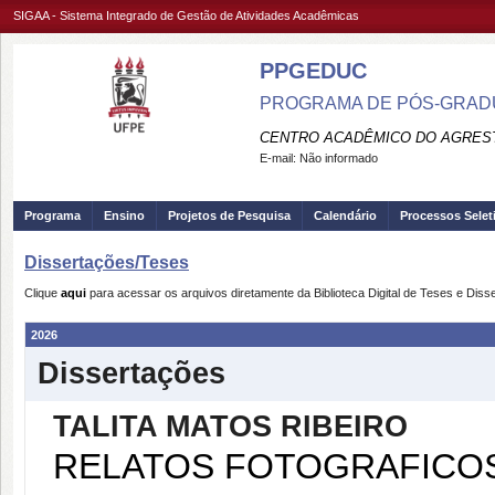
SIGAA - Sistema Integrado de Gestão de Atividades Acadêmicas
PPGEDUC
PROGRAMA DE PÓS-GRAD
CENTRO ACADÊMICO DO AGREST
E-mail:
Não informado
Programa
Ensino
Projetos de Pesquisa
Calendário
Processos Selet
Dissertações/Teses
Clique
aqui
para acessar os arquivos diretamente da Biblioteca Digital de Teses e Di
2026
Dissertações
TALITA MATOS RIBEIRO
RELATOS FOTOGRAFICOS