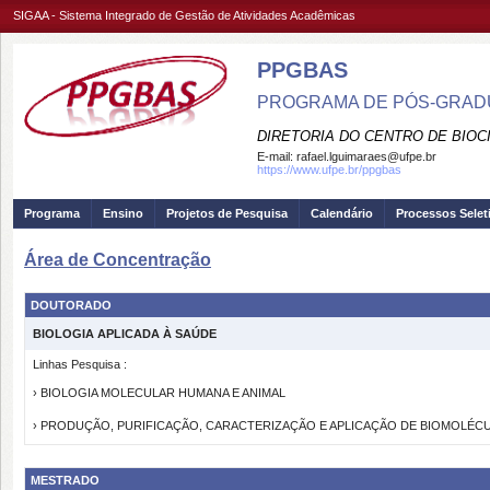
SIGAA - Sistema Integrado de Gestão de Atividades Acadêmicas
PPGBAS
PROGRAMA DE PÓS-GRADUA
DIRETORIA DO CENTRO DE BIOCI
E-mail:
rafael.lguimaraes@ufpe.br
https://www.ufpe.br/ppgbas
Programa
Ensino
Projetos de Pesquisa
Calendário
Processos Selet
Área de Concentração
DOUTORADO
BIOLOGIA APLICADA À SAÚDE
Linhas Pesquisa :
› BIOLOGIA MOLECULAR HUMANA E ANIMAL
› PRODUÇÃO, PURIFICAÇÃO, CARACTERIZAÇÃO E APLICAÇÃO DE BIOMOLÉC
MESTRADO