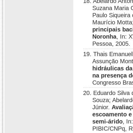
18. Abelardo Antôn
Suzana Maria G
Paulo Siqueira
Maurício Motta;
principais bac
Noronha
, In: 
Pessoa, 2005.
19. Thais Emanuel
Assunção Mont
hidráulicas d
na presença d
Congresso Bras
20. Eduardo Silva
Souza; Abelard
Júnior.
Avaliaç
escoamento e
semi-árido
, I
PIBIC/CNPq, Re