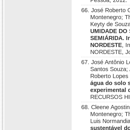
Pessoa, 2012.
66. José Roberto 
Montenegro; Th
Keyty de Souza
UMIDADE DO 
SEMIÁRIDA. I
NORDESTE
, 
NORDESTE, Jo
67. José Antônio 
Santos Souza; 
Roberto Lopes 
água do solo 
experimental 
RECURSOS HID
68. Cleene Agosti
Montenegro; Th
Luis Normandia
sustentável d