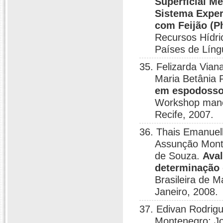
Superficial M
Sistema Exper
com Feijão (P
Recursos Hídri
Países de Líng
35. Felizarda Via
Maria Betânia 
em espodossol
Workshop manejo
Recife, 2007.
36. Thais Emanuel
Assunção Monte
de Souza.
Ava
determinação 
Brasileira de 
Janeiro, 2008.
37. Edivan Rodrig
Montenegro; Jo