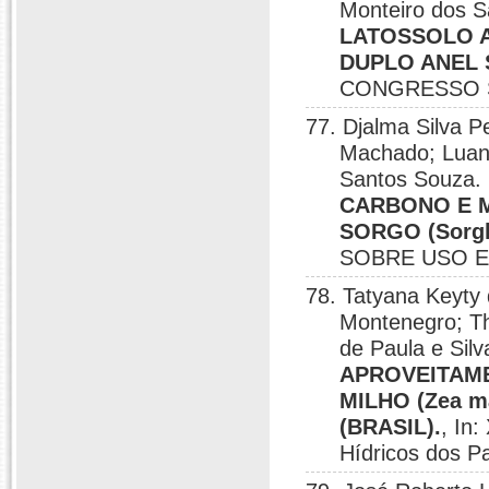
Monteiro dos 
LATOSSOLO 
DUPLO ANEL 
CONGRESSO S
77. Djalma Silva P
Machado; Luan
Santos Souza.
CARBONO E M
SORGO (Sorgh
SOBRE USO E 
78. Tatyana Keyty
Montenegro; Th
de Paula e Silv
APROVEITAME
MILHO (Zea 
(BRASIL).
, In
Hídricos dos P