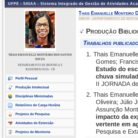
UFPE ›
SIGAA - Sistema Integrado de Gestão de Atividades Ac
Thais Emanuelle Monteiro 
DBIOR - DEPARTAMENTO DE BIOFISI
Produção Biblio
Trabalhos publicado
1. Thais Emanuell
THAIS EMANUELLE MONTEIRO DOS SANTOS
SOUZA
Gomes; Francis
DEPARTAMENTO DE BIOFISICA E
Estudo do esc
RADIOBIOLOGIA - CB
chuva simulad
Perfil Pessoal
II JORNADA d
Produção Intelectual
2. Thais Emanuell
Disciplinas Ministradas
Oliveira; Júlio
Relatórios de Carga Horária
Assunção Mont
Projetos de Pesquisa
impacto da ex
vertente em a
Atividades de Extensão
Pesquisa e Ext
Projetos de Monitoria