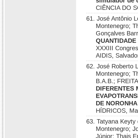
simulador de 
CIÊNCIA DO SO
61. José Antônio 
Montenegro; Th
Gonçalves Bar
QUANTIDADE 
XXXIII Congres
AIDIS, Salvado
62. José Roberto 
Montenegro; T
B.A.B.; FREITA
DIFERENTES 
EVAPOTRANSP
DE NORONHA
HÍDRICOS, Mac
63. Tatyana Keyty
Montenegro; Jo
Júnior; Thais 