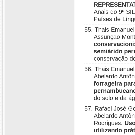
REPRESENTAT
Anais do 9º SI
Países de Líng
55. Thais Emanuel
Assunção Mont
conservacioni
semiárido pe
conservação do
56. Thais Emanuel
Abelardo Antô
forrageira pa
pernambucan
do solo e da ág
57. Rafael José G
Abelardo Antôn
Rodrigues.
Uso
utilizando prá