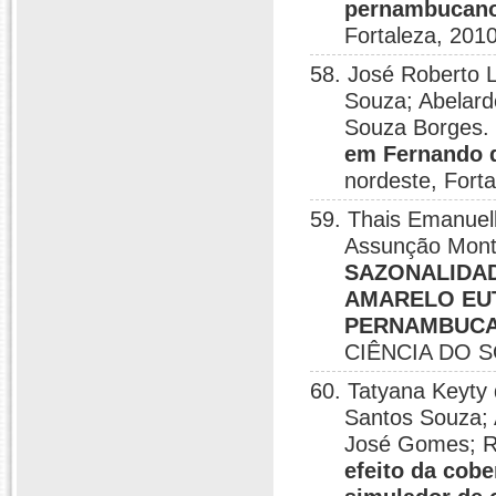
pernambucan
Fortaleza, 2010
58. José Roberto 
Souza; Abelard
Souza Borges
em Fernando 
nordeste, Forta
59. Thais Emanuel
Assunção Monte
SAZONALIDA
AMARELO EU
PERNAMBUC
CIÊNCIA DO S
60. Tatyana Keyty
Santos Souza; 
José Gomes; R
efeito da cobe