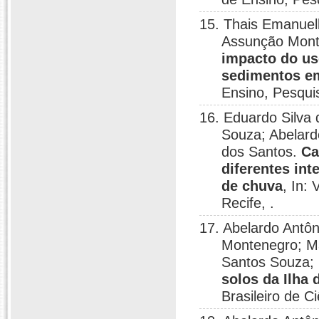
15. Thais Emanuel
Assunção Monte
impacto do us
sedimentos e
Ensino, Pesqui
16. Eduardo Silva
Souza; Abelard
dos Santos.
Ca
diferentes in
de chuva
, In:
Recife, .
17. Abelardo Antô
Montenegro; Ma
Santos Souza; 
solos da Ilha
Brasileiro de C