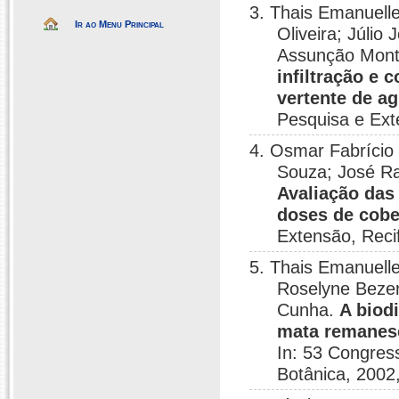
3. Thais Emanuell
Ir ao Menu Principal
Oliveira; Júlio
Assunção Mont
infiltração e 
vertente de a
Pesquisa e Ext
4. Osmar Fabrício 
Souza; José Ra
Avaliação das 
doses de cobe
Extensão, Reci
5. Thais Emanuell
Roselyne Bezer
Cunha.
A biod
mata remanes
In: 53 Congres
Botânica, 2002,