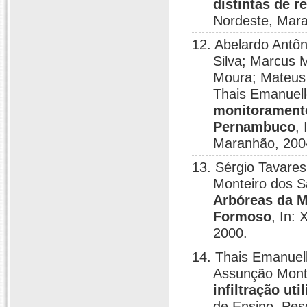
distintas de r
Nordeste, Mar
12. Abelardo Antô
Silva; Marcus M
Moura; Mateus
Thais Emanuel
monitoramento
Pernambuco
,
Maranhão, 200
13. Sérgio Tavares
Monteiro dos 
Arbóreas da M
Formoso
, In:
2000.
14. Thais Emanuel
Assunção Mon
infiltração u
de Ensino, Pes