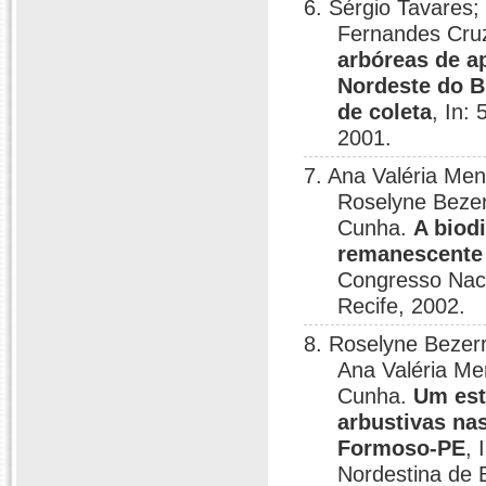
6. Sérgio Tavares;
Fernandes Cru
arbóreas de a
Nordeste do Br
de coleta
, In:
2001.
7. Ana Valéria Me
Roselyne Bezer
Cunha.
A biod
remanescente
Congresso Naci
Recife, 2002.
8. Roselyne Bezer
Ana Valéria Me
Cunha.
Um est
arbustivas na
Formoso-PE
, 
Nordestina de B