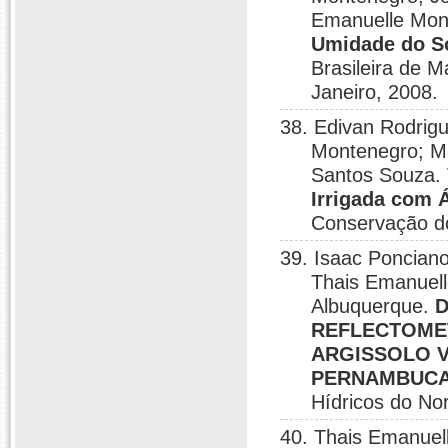
Emanuelle Mon
Umidade do So
Brasileira de 
Janeiro, 2008.
38. Edivan Rodrig
Montenegro; Ma
Santos Souza.
Irrigada com 
Conservação do
39. Isaac Poncian
Thais Emanuel
Albuquerque.
D
REFLECTOMET
ARGISSOLO 
PERNAMBUCA
Hídricos do No
40. Thais Emanuel