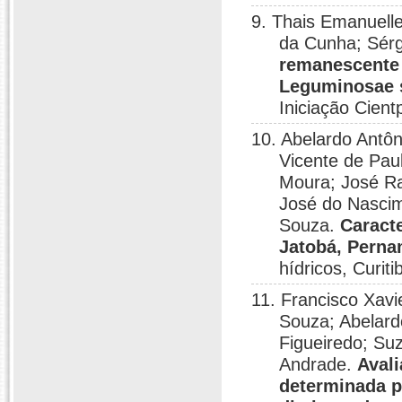
9. Thais Emanuell
da Cunha; Sérg
remanescente 
Leguminosae s
Iniciação Cientp
10. Abelardo Antô
Vicente de Paul
Moura; José Ra
José do Nascim
Souza.
Caract
Jatobá, Pern
hídricos, Curiti
11. Francisco Xav
Souza; Abelard
Figueiredo; Su
Andrade.
Avali
determinada p