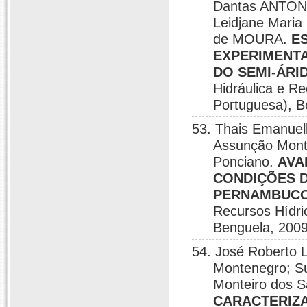
Dantas ANTONI
Leidjane Maria
de MOURA.
E
EXPERIMENTA
DO SEMI-ÁRID
Hidráulica e Re
Portuguesa), B
53. Thais Emanuel
Assunção Monte
Ponciano.
AVA
CONDIÇÕES D
PERNAMBUCO 
Recursos Hídri
Benguela, 2009
54. José Roberto 
Montenegro; S
Monteiro dos S
CARACTERIZA