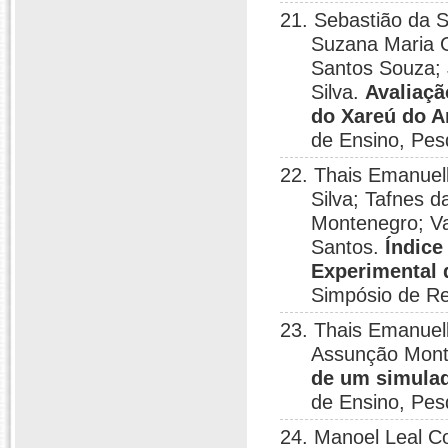
21. Sebastião da S
Suzana Maria G
Santos Souza; 
Silva.
Avaliaçã
do Xareú do A
de Ensino, Pes
22. Thais Emanuel
Silva; Tafnes 
Montenegro; Va
Santos.
Índice
Experimental 
Simpósio de Re
23. Thais Emanuel
Assunção Monte
de um simulad
de Ensino, Pes
24. Manoel Leal C