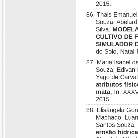
2015.
86. Thais Emanuel
Souza; Abelard
Silva.
MODELA
CULTIVO DE 
SIMULADOR 
do Solo, Natal
87. Maria Isabel 
Souza; Edivan 
Yago de Carval
atributos fís
mata
, In: XXX
2015.
88. Elisângela Gon
Machado; Luan
Santos Souza; 
erosão hídric