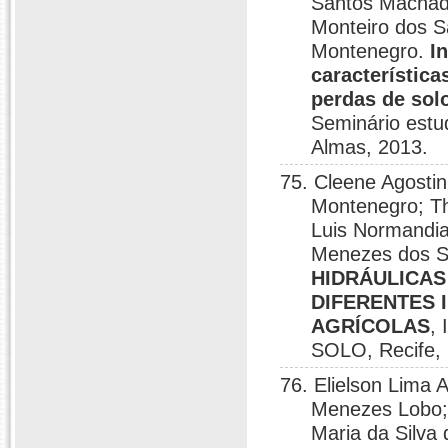
Santos Machado
Monteiro dos S
Montenegro.
I
característica
perdas de sol
Seminário estu
Almas, 2013.
75. Cleene Agosti
Montenegro; Th
Luis Normandia
Menezes dos S
HIDRÁULICAS
DIFERENTES 
AGRÍCOLAS
,
SOLO, Recife,
76. Elielson Lima 
Menezes Lobo;
Maria da Silva