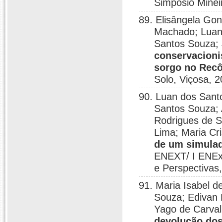
Simpósio Minei
89. Elisângela Gon
Machado; Luan
Santos Souza; 
conservacioni
sorgo no Rec
Solo, Viçosa, 2
90. Luan dos Sant
Santos Souza; 
Rodrigues de S
Lima; Maria Cr
de um simulad
ENEXT/ I ENExC
e Perspectivas,
91. Maria Isabel 
Souza; Edivan 
Yago de Carval
devolução dos