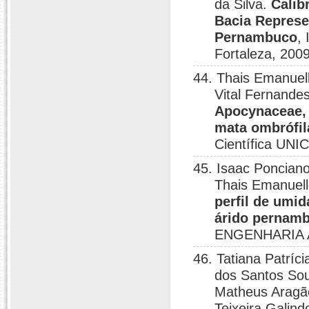
da Silva.
Calib
Bacia Represe
Pernambuco
,
Fortaleza, 2009
44. Thais Emanuel
Vital Fernande
Apocynaceae, 
mata ombrófil
Científica UNIC
45. Isaac Poncian
Thais Emanuel
perfil de umi
árido pernam
ENGENHARIA 
46. Tatiana Patríc
dos Santos Sou
Matheus Aragã
Teixeira Galind