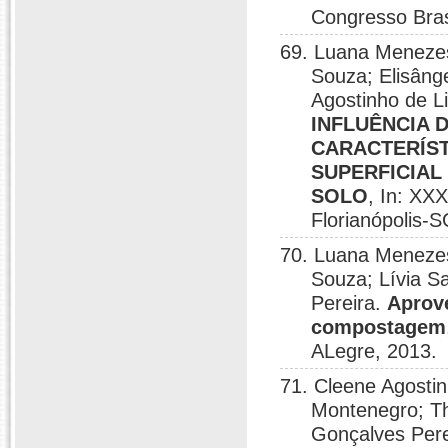
Congresso Brasi
69. Luana Menezes
Souza; Elisâng
Agostinho de L
INFLUÊNCIA 
CARACTERÍS
SUPERFICIAL
SOLO
, In: XX
Florianópolis-S
70. Luana Menezes
Souza; Lívia S
Pereira.
Aprov
compostagem
ALegre, 2013.
71. Cleene Agosti
Montenegro; Th
Gonçalves Pere