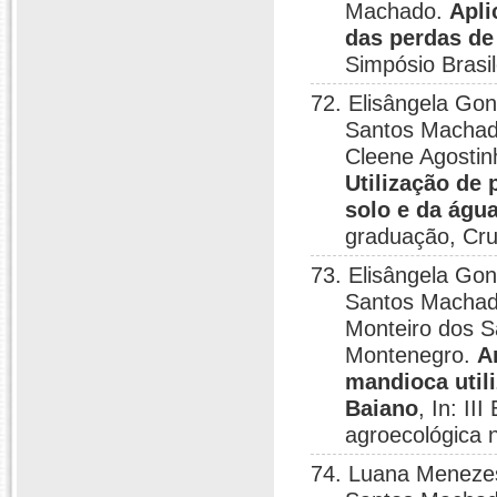
Machado.
Apli
das perdas de
Simpósio Brasi
72. Elisângela Go
Santos Machad
Cleene Agostin
Utilização de
solo e da águ
graduação, Cru
73. Elisângela Go
Santos Machado
Monteiro dos S
Montenegro.
A
mandioca util
Baiano
, In: II
agroecológica 
74. Luana Menezes