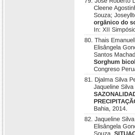
79. José Roberto 
Cleene Agostin
Souza; Joseyllt
orgânico do s
In: XII Simpósi
80. Thais Emanuell
Elisângela Gon
Santos Macha
Sorghum bico
Congreso Perua
81. Djalma Silva P
Jaqueline Silv
SAZONALIDAD
PRECIPITAÇÃ
Bahia, 2014.
82. Jaqueline Silv
Elisângela Gon
Souza.
SITUA