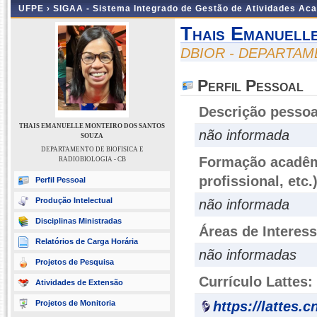
UFPE ›
SIGAA - Sistema Integrado de Gestão de Atividades Ac
Thais Emanuell
DBIOR - DEPARTAME
Perfil Pessoal
Descrição pessoa
THAIS EMANUELLE MONTEIRO DOS SANTOS
não informada
SOUZA
DEPARTAMENTO DE BIOFISICA E
Formação acadêmi
RADIOBIOLOGIA - CB
profissional, etc.
Perfil Pessoal
Produção Intelectual
não informada
Disciplinas Ministradas
Áreas de Interes
Relatórios de Carga Horária
não informadas
Projetos de Pesquisa
Currículo Lattes:
Atividades de Extensão
Projetos de Monitoria
https://lattes.