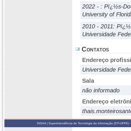
2022 - : Pï¿½s-Do
University of Flori
2010 - 2011: Pï¿
Universidade Fede
Contatos
Endereço profiss
Universidade Fed
Sala
não informado
Endereço eletrôn
thais.monteirosan
SIGAA | Superintendência de Tecnologia da Informação (STI-UFPE) -