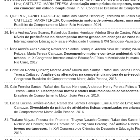
Lima; CATTUZZO, MARIA TERESA.
Associação entre prática de esportes, com
em crianças: um estudo longitudinal
, In: VII Congresso Brasileiro de Comporta
25. QUEIROZ, DANIEL DA ROCHA; Rafael dos Santos Henrique; Teresinha de Jesus Sou
CATTUZZO, MARIA TERESA.
Competência motora de pré-escolares: uma aná
Brasileiro de Comportamento Motor, Belo Horizonte, 2014.
26. Ívina Andréa Aires Soares; Rafael dos Santos Henrique; Adelina Silva de Castro; Wiv
Níveis de proficiência no desempenho motor grosso em crianças de zona ru
Internacional de Educação Física e Motricidade Humana & XVI Simpósio Paulista d
27. Ívina Andréa Aires Soares; Rafael dos Santos Henrique; Adelina Silva de Castro; Wi
Feitosa; Maria Teresa Cattuzzo.
Desempenho motor e contexto ambiental: difer
urbana
, In: X Congresso Internacional de Educação Física e Motricidade Humana 
Rio Claro, 2017.
28. Daniel da Rocha Queiroz; Marcos André Moura-dos-Santos; Rafael dos Santos Henriq
Teresa Cattuzzo.
Análise das alterações na competência motora de pré-escola
Congresso Brasileiro de Comportamento Motor, João Pessoa, 2016.
29. Caio Ferreira Santos; Rafael dos Santos Henrique; Anderson Henry Pereira Feitoza; 
Teresa Cattuzzo.
Desempenho motor e status maturacional de adolescentes:
Brasileiro de Comportamento Motor, João Pessoa, 2016.
30. Lucas Lucena Simões-e-Silva; Rafael dos Santos Henrique; Eline Autran de Lima; An
Cattuzzo.
Diversidade da prática de atividades físicas organizadas em crianç
de Comportamento Motor, João Pessoa, 2016.
31. Thaliane Mayara Pessoa dos Prazeres; Thayse Natacha Gomes; Rafael dos Santos H
Nichele de Chaves; Michele Caroline de Souza; Sara Pereira; José António Ribeiro
jovens portugueses
, In: XVI Congresso de Ciências do Desporto e Educação Fís
2016.