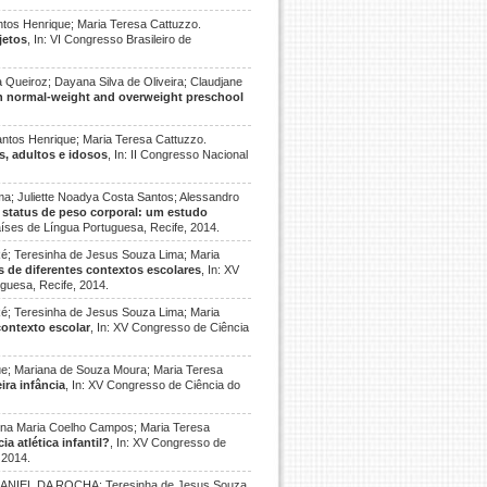
antos Henrique; Maria Teresa Cattuzzo.
jetos
, In: VI Congresso Brasileiro de
Queiroz; Dayana Silva de Oliveira; Claudjane
n normal-weight and overweight preschool
Santos Henrique; Maria Teresa Cattuzzo.
, adultos e idosos
, In: II Congresso Nacional
ma; Juliette Noadya Costa Santos; Alessandro
e status de peso corporal: um estudo
íses de Língua Portuguesa, Recife, 2014.
Ré; Teresinha de Jesus Souza Lima; Maria
s de diferentes contextos escolares
, In: XV
guesa, Recife, 2014.
Ré; Teresinha de Jesus Souza Lima; Maria
contexto escolar
, In: XV Congresso de Ciência
que; Mariana de Souza Moura; Maria Teresa
ira infância
, In: XV Congresso de Ciência do
olina Maria Coelho Campos; Maria Teresa
a atlética infantil?
, In: XV Congresso de
 2014.
ANIEL DA ROCHA; Teresinha de Jesus Souza