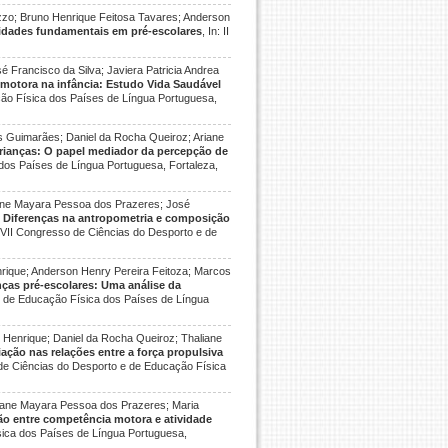
uzzo; Bruno Henrique Feitosa Tavares; Anderson
lidades fundamentais em pré-escolares
, In: II
 Francisco da Silva; Javiera Patricia Andrea
motora na infância: Estudo Vida Saudável
ção Física dos Países de Língua Portuguesa,
ns Guimarães; Daniel da Rocha Queiroz; Ariane
crianças: O papel mediador da percepção de
 dos Países de Língua Portuguesa, Fortaleza,
aliane Mayara Pessoa dos Prazeres; José
.
Diferenças na antropometria e composição
 XVII Congresso de Ciências do Desporto e de
nrique; Anderson Henry Pereira Feitoza; Marcos
ças pré-escolares: Uma análise da
 e de Educação Física dos Países de Língua
 Henrique; Daniel da Rocha Queiroz; Thaliane
ação nas relações entre a força propulsiva
 de Ciências do Desporto e de Educação Física
aliane Mayara Pessoa dos Prazeres; Maria
ão entre competência motora e atividade
sica dos Países de Língua Portuguesa,