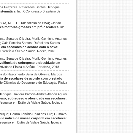
os Prazeres; Rafael dos Santos Henrique.
istemática
, In: IX Congresso Brasileiro de
A, M. L. F.; Tais feitosa da Silva; Clarice
des motoras grossas em pré-escolares
, In: III
nto Sena de Oliveira; Murilo Gominho Antunes
e; Caio Ferreira Santos; Rafael dos Santos
al em escolares de acordo com o sexo:
 Exercício físico e Saúde, Recife, 2018.
nto Sena de Oliveira; Murilo Gominho Antunes
valência de sobrepeso e obesidade em
Atividade Física e Saúde, Fortaleza, 2018.
ana do Nascimento Sena de Oliveira; Marcos
ria de escolares de acordo com o estado
 de Ciências do Desporto e de Educação Física
nrique; Javiera Patricia Andrea Alacón Aguilar;
peso, sobrepeso e obesidade em escolares:
e Pesquisa em Estilo de Vida e Saúde, Ipojuca,
rique; Camila Tenório Calazans Lira; Gustavo
al e indice de massa corporal em escolares:
 Pesquisa em Estilo de Vida e Saúde, Ipojuca,