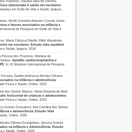
dos Prazeres; Dayana Silva de Oliveira;
física relacionada à saúde em escolares:
 Pesquisa em Estilo de Vida e Saúde, Ipojuca,
ntos; Murilo Gominho Antunes Correia Junior;
ora e fatores associados na infância e
Internacional de Pesquisa em Estilo de Vida e
es; Maria Clarissa Paixão; Rildo Wanderley
ento em escolares: Estudo vida saudável
ida e Saúde, Ipojuca, 2018.
ra Pessoa dos Prazeres; Mariana do
s-Santos.
Aptidão cardiorrespiratória e
-PE
, In: III Simpósio Internacional de Pesquisa
erreira; Suellen Andressa Moreira Oliveira
sociados na infância e adolescência:
dade Física e Saúde, Online, 2020.
lina dos Santos Mansur; Maria Eduarda de Melo
lto horizontal de crianças e adolescentes:
dade Física e Saúde, Online, 2020.
ssica Gomes Gonçalves; Ana Carolina dos Santos
nfância e adolescência: Estudo Vida
Saúde, Online, 2020.
Moreira Oliveira Evangelista; Jéssica Gomes
ados na Infância e Adolescência: Estudo
ca e Saúde, Online, 2020.