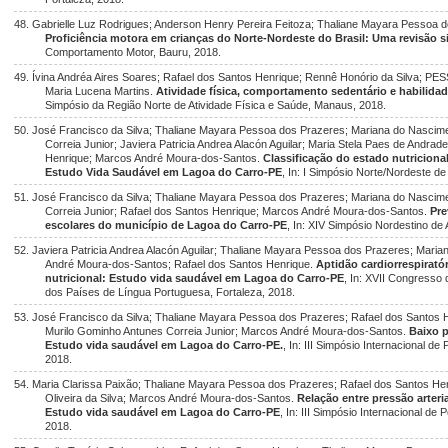
48. Gabrielle Luz Rodrigues; Anderson Henry Pereira Feitoza; Thaliane Mayara Pessoa d
Proficiência motora em crianças do Norte-Nordeste do Brasil: Uma revisão s
Comportamento Motor, Bauru, 2018.
49. Ívina Andréa Aires Soares; Rafael dos Santos Henrique; Rennê Honório da Silva; PESSO
Maria Lucena Martins.
Atividade física, comportamento sedentário e habilida
Simpósio da Região Norte de Atividade Física e Saúde, Manaus, 2018.
50. José Francisco da Silva; Thaliane Mayara Pessoa dos Prazeres; Mariana do Nascime
Correia Junior; Javiera Patricia Andrea Alacón Aguilar; Maria Stela Paes de Andrad
Henrique; Marcos André Moura-dos-Santos.
Classificação do estado nutricion
Estudo Vida Saudável em Lagoa do Carro-PE
, In: I Simpósio Norte/Nordeste de
51. José Francisco da Silva; Thaliane Mayara Pessoa dos Prazeres; Mariana do Nascime
Correia Junior; Rafael dos Santos Henrique; Marcos André Moura-dos-Santos.
Pre
escolares do município de Lagoa do Carro-PE
, In: XIV Simpósio Nordestino de 
52. Javiera Patricia Andrea Alacón Aguilar; Thaliane Mayara Pessoa dos Prazeres; Mari
André Moura-dos-Santos; Rafael dos Santos Henrique.
Aptidão cardiorrespirató
nutricional: Estudo vida saudável em Lagoa do Carro-PE
, In: XVII Congresso
dos Países de Língua Portuguesa, Fortaleza, 2018.
53. José Francisco da Silva; Thaliane Mayara Pessoa dos Prazeres; Rafael dos Santos He
Murilo Gominho Antunes Correia Junior; Marcos André Moura-dos-Santos.
Baixo 
Estudo vida saudável em Lagoa do Carro-PE.
, In: III Simpósio Internacional d
2018.
54. Maria Clarissa Paixão; Thaliane Mayara Pessoa dos Prazeres; Rafael dos Santos Hen
Oliveira da Silva; Marcos André Moura-dos-Santos.
Relação entre pressão arteri
Estudo vida saudável em Lagoa do Carro-PE
, In: III Simpósio Internacional de
2018.