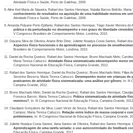
Atividade Física e Saúde, Porto de Galinhas, 2009.
8. Aline Keti Maria de Siqueira; Rafael dos Santos Henrique; Natalia Barros Beltrão; Mari
conhecimento de resultados na aquisição de uma habilidade motora em univ
Atividade Física e Saúde, Porto de Galinhas, 2009.
9. Amanda Polyane Porto Epifanio; Rafael dos Santos Henrique; Tiago Xavier Moreira do 
prática e da perturbação no desempenho e nos graus de liberdade cinemáti
V Congresso Brasileiro de Comportamento Motor, Londrina, 2010.
10. Dayana Silva de Oliveira; Ariane Brito Diniz; Juliette Noadya Costa Santos; Rafael d
Aspectos físico-funcionais e da aprendizagem no processo de envelhecime
Brasileiro de Comportamento Motor, Londrina, 2010.
11. Daniel da Rocha Queiroz; Rafael dos Santos Henrique; Bruno Machado Melo; Caroli
Maria Teresa Cattuzzo.
Atividade física sistematizada edesempenho motor em 
Congresso Nacional de Educação Física, Campina Grande, 2012.
12. Rafael dos Santos Henrique; Daniel da Rocha Queiroz; Bruno Machado Melo; Filipe A
Severino Bezerra; Maria Teresa Cattuzzo.
Desempenho motor em crianças de pri
praticantes de atividade física sistematizada: uma análise por gênero
, In: I
Campina Grande, 2012.
13. Bruno Machado Melo; Daniel da Rocha Queiroz; Rafael dos Santos Henrique; Claudjane
Fonseca Barros; Maria Teresa Cattuzzo.
Prática sistematizada de atividade fí
meninos?
, In: III Congresso Nacional de Educação Física, Campina Grande, 2012
14. Claudjane Gonçalves da Silva; Luam Victor de Souza; Rafael dos Santos Henrique; D
Campos; Maria Teresa Cattuzzo.
Relação entre índice de massa corporal e co
preliminares
, In: III Congresso Nacional de Educação Física, Campina Grande, 2
15. Juliette Noadya Costa Santos; Ilana Santos de Oliveira; Rafael dos Santos Henrique; 
Aprendizagem de uma tarefa seriada: o uso autocontrolado do feedback co
Educação Física, Campina Grande, 2012.