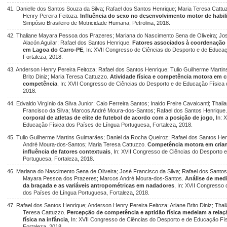
41. Danielle dos Santos Souza da Silva; Rafael dos Santos Henrique; Maria Teresa Catt
Henry Pereira Feitoza.
Influência do sexo no desenvolvimento motor de habi
Simpósio Brasileiro de Motricidade Humana, Petrolina, 2018.
42. Thaliane Mayara Pessoa dos Prazeres; Mariana do Nascimento Sena de Oliveira; José
Alacón Aguilar; Rafael dos Santos Henrique.
Fatores associados à coordenação 
em Lagoa do Carro-PE
, In: XVII Congresso de Ciências do Desporto e de Educa
Fortaleza, 2018.
43. Anderson Henry Pereira Feitoza; Rafael dos Santos Henrique; Tulio Guilherme Marti
Brito Diniz; Maria Teresa Cattuzzo.
Atividade física e competência motora em 
competência
, In: XVII Congresso de Ciências do Desporto e de Educação Física
2018.
44. Edvaldo Virgínio da Silva Junior; Caio Ferreira Santos; Inaldo Freire Cavalcanti; Th
Francisco da Silva; Marcos André Moura-dos-Santos; Rafael dos Santos Henrique
corporal de atletas de elite de futebol de acordo com a posição de jogo
, In:
Educação Física dos Países de Língua Portuguesa, Fortaleza, 2018.
45. Tulio Guilherme Martins Guimarães; Daniel da Rocha Queiroz; Rafael dos Santos He
André Moura-dos-Santos; Maria Teresa Cattuzzo.
Competência motora em crian
influência de fatores contextuais
, In: XVII Congresso de Ciências do Desporto
Portuguesa, Fortaleza, 2018.
46. Mariana do Nascimento Sena de Oliveira; José Francisco da Silva; Rafael dos Santos
Mayara Pessoa dos Prazeres; Marcos André Moura-dos-Santos.
Análise de medi
da braçada e as variáveis antropométricas em nadadores
, In: XVII Congresso
dos Países de Língua Portuguesa, Fortaleza, 2018.
47. Rafael dos Santos Henrique; Anderson Henry Pereira Feitoza; Ariane Brito Diniz; Th
Teresa Cattuzzo.
Percepção de competência e aptidão física medeiam a relaç
física na infância
, In: XVII Congresso de Ciências do Desporto e de Educação Fí
Fortaleza, 2018.