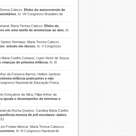
a Teresa Cattzzo.
Efeito do autocontrole de
ersitários
, In: VII Congresso Brasileiro de
Amaral; Maria Teresa Cattzzo.
Efeito da
cos em uma tarefa de arremessar ao alvo
, In:
os Santos Henrique; Maria Teresa Cattzzo.
nto: estudo em idosos
, In: V Congresso
na Maria Coelho Campos; Luam Victor de Souza;
crianças de primeira infância
, In: III
rthur da Fonseca Barros; Hellom Jardson
meira infância praticantes e não
II Congresso Nacional de Educação Física,
 Gonçalves da Silva; Filipe Arthur da
sica iguala o desempenho de meninas e
.
aniel da Rocha Queiroz; Carolina Maria Coelho
mpetência motora de pré-escolares: dados
012.
Levi Freitas Alencar; Maria Teresa Cattuzzo.
ncorrente
, In: III Congresso Nacional de