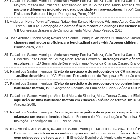
32. Rafael dos Santos Henrique; Anderson Henry Pereira Feitoza; Caio Ferreira Santos; 
Mayara Pessoa dos Prazeres; Teresinha de Jesus Souza Lima; Maria Teresa Cat
motora e diferentes indicadores de adiposidade em pré-escolares
, In: XVI C
Física dos Países de Língua Portuguesa, Porto, 2016.
33. Anderson Henry Pereira Feitoza; Rafael dos Santos Henrique; Wivianne Abreu Cavalcan
Teresa Cattuzzo.
Percepção de competência motora de crianças brasileiras: 
VIII Congresso Brasileiro de Comportamento Motor, João Pessoa, 2016.
34. José António Ribeiro Maia; Rafael dos Santos Henrique; Alcibiades Bustamante Vald
changes and motor proficiency. a longitudinal study with Azorean children.
Buenos Aires, 2017.
35. Rafael dos Santos Henrique; Anderson Henry Pereira Feitoza; Caio Ferreira Santos;
Cleverton Jose Farias de Souza; Maria Teresa Cattuzzo.
Diferenças entre gêner
escolares
, In: 11º Seminário de Desenvolvimento Motor da Criança, Castelo Branc
36. Rafael dos Santos Henrique.
Efeito da precisão e do autocontrole de CR na aqui
- análise descritiva
, In: XVII Encontro Pernambucano de Pesquisa e Extensão em 
37. Rafael dos Santos Henrique.
Efeito da precisão e do autocontrole do conhecime
habilidade motora
, In: II Congresso Nacional de Educação Física, Saúde e Cultur
38. Rafael dos Santos Henrique; Aline Keti Maria de Siqueira; Maria Teresa Cattuzzo.
Efe
aquisição de uma habilidade motora em crianças - análise descritiva
, In: IX 
Aracaju, 2008.
39. Rafael dos Santos Henrique.
Associação entre prática de esportes, competência
crianças: um estudo longitudinal.
, In: Encontro de Pós-graduação e Pesquisa, S
Inovação Tecnológica da UPE, Recife, 2014.
40. Ívina Andréa Aires Soares; Rafael dos Santos Henrique; Tais feitosa da Silva; Rennê H
Efeitos de uma intervenção multicomponente sobre a atividade física e de
com sobrepeso e obesidade
, In: II Simpósio Brasileiro de Motricidade Humana, P