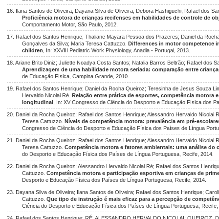
16. Ilana Santos de Oliveira; Dayana Silva de Oliveira; Debora Hashiguchi; Rafael dos S
Proficiência motora de crianças recifenses em habilidades de controle de ob
Comportamento Motor, São Paulo, 2012.
17. Rafael dos Santos Henrique; Thaliane Mayara Pessoa dos Prazeres; Daniel da Rocha 
Gonçalves da Silva; Maria Teresa Cattuzzo.
Differences in motor competence i
children
, In: XXVIII Pediatric Work Physiology, Anadia - Portugal, 2013.
18. Ariane Brito Diniz; Juliette Noadya Costa Santos; Natalia Barros Beltrão; Rafael dos 
Aprendizagem de uma habilidade motora seriada: comparação entre crianças
de Educação Física, Campina Grande, 2010.
19. Rafael dos Santos Henrique; Daniel da Rocha Queiroz; Teresinha de Jesus Souza Li
Hervaldo Nicolai Ré.
Relação entre prática de esportes, competência motora 
longitudinal
, In: XV Congresso de Ciência do Desporto e Educação Física dos Pa
20. Daniel da Rocha Queiroz; Rafael dos Santos Henrique; Alessandro Hervaldo Nicolai 
Teresa Cattuzzo.
Níveis de competência motora: prevalência em pré-escolare
Congresso de Ciência do Desporto e Educação Física dos Países de Língua Portu
21. Daniel da Rocha Queiroz; Rafael dos Santos Henrique; Alessandro Hervaldo Nicolai 
Teresa Cattuzzo.
Competência motora e fatores ambientais: uma análise do 
do Desporto e Educação Física dos Países de Língua Portuguesa, Recife, 2014.
22. Daniel da Rocha Queiroz; Alessandro Hervaldo Nicolai Ré; Rafael dos Santos Henri
Cattuzzo.
Competência motora e participação esportiva em crianças de prime
Desporto e Educação Física dos Países de Língua Portuguesa, Recife, 2014.
23. Dayana Silva de Oliveira; Ilana Santos de Oliveira; Rafael dos Santos Henrique; Car
Cattuzzo.
Que tipo de instrução é mais eficaz para a percepção de competênci
Ciência do Desporto e Educação Física dos Países de Língua Portuguesa, Recife,
24. Rafael dos Santos Henrique; RÉ, ALESSANDRO HERVALDO NICOLAI; QUEIROZ, D