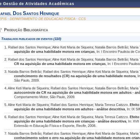
de Gestão de Atividades Acadêmicas
afael Dos Santos Henrique
EFIS - DEPARTAMENTO DE EDUCACAO FISICA - CCS
Produção Bibliográfica
Trabalhos publicados em eventos (110)
1. Rafael dos Santos Henrique; Aline Keti Maria de Siqueira; Natalia Barros Beltrão; Mari
aquisição de uma habilidade motora em crianças
, In: I Encontro Paulista de 
2. Rafael dos Santos Henrique; Aline Keti Maria de Siqueira; Natalia Barros Beltrão; Mari
CR na aquisição de uma habilidade motora em crianças
, In: I Encontro Pauli
3. Natalia Barros Beltrão; Rafael dos Santos Henrique; Aline Keti Maria de Siqueira; Mari
conehcimento de resultados (CR) na aquisição de uma habilidade motora
, 
São Paulo, 2009.
4. Aline Keti Maria de Siqueira; Rafael dos Santos Henrique; Natalia Barros Beltrão; Mari
autocontrole de CR na aquisição de uma habilidade motora em adultos - anál
Comportamento Motor, São Paulo, 2009.
5. Aline Keti Maria de Siqueira; Rafael dos Santos Henrique; Maria Teresa Cattzzo.
Efeito
aquisição de uma habilidade motora em adultos - análise descritiva
, In: IX 
6. Rafael dos Santos Henrique; Aline Keti Maria de Siqueira; Maria Teresa Cattzzo.
Efeito
aquisição de uma habilidade motora em crianças - análise descritiva
, In: XV
Extensão m Educação Física e Esporte, Recife, 2008.
7. Natalia Barros Beltrão; Rafael dos Santos Henrique; Aline Keti Maria de Siqueira; Mari
conhecimento sobre o erro na aquisição de uma habilidade motora em crian