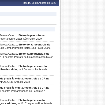
Recife, 08 de Agosto de 2026
a Teresa Cattzzo.
Efeito da precisão na
Comportamento Motor, São Paulo, 2009.
a Teresa Cattzzo.
Efeito do autocontrole de
sta de Comportamento Motor, São Paulo, 2009.
a Teresa Cattzzo.
Efeito da frequencia e do
In: I Encontro Paulista de Comportamento Motor,
a Teresa Cattzzo.
Efeito da precisão e do
ise descritiva
, In: I Encontro Paulista de
 da precisão e do autocontrole de CR na
SIMPOSIONE, Aracajú, 2008.
 da precisão e do autocontrole de CR na
II Encontro Pernambucano de Pesquisa e
a Teresa Cattzzo.
Efeito da precisão do
ças e adultos
, In: VII Congresso Brasileiro de