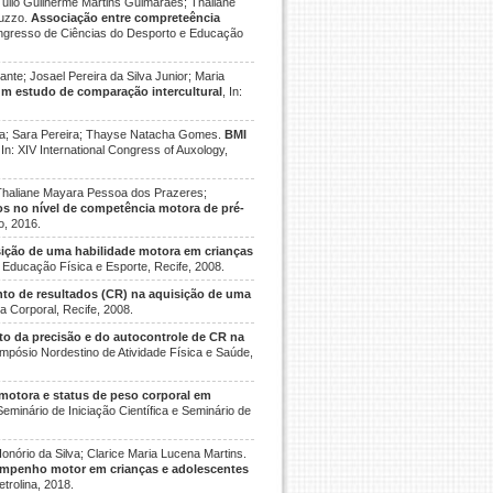
Tulio Guilherme Martins Guimarães; Thaliane
tuzzo.
Associação entre compreteência
ongresso de Ciências do Desporto e Educação
te; Josael Pereira da Silva Junior; Maria
um estudo de comparação intercultural
, In:
ivia; Sara Pereira; Thayse Natacha Gomes.
BMI
, In: XIV International Congress of Auxology,
 Thaliane Mayara Pessoa dos Prazeres;
os no nível de competência motora de pré-
o, 2016.
sição de uma habilidade motora em crianças
Educação Física e Esporte, Recife, 2008.
nto de resultados (CR) na aquisição de uma
a Corporal, Recife, 2008.
ito da precisão e do autocontrole de CR na
Simpósio Nordestino de Atividade Física e Saúde,
 motora e status de peso corporal em
eminário de Iniciação Científica e Seminário de
onório da Silva; Clarice Maria Lucena Martins.
sempenho motor em crianças e adolescentes
etrolina, 2018.