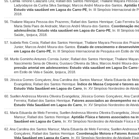
55. Camila Tenório Calazans Lira; Rafael dos Santos Henrique; Thaliane Mayara Pessoa 
Ladyodayse da Cunha Silva Santiago; Marcos André Moura-dos-Santos.
Aptidão 
Estudo vida saudável em Lagoa do Carro-PE
, In: III Simpósio Internacional de
2018.
56. Thaliane Mayara Pessoa dos Prazeres; Rafael dos Santos Henrique; Caio Ferreira Sa
Maria Stela Paes de Andrade; Marcos André Moura-dos-Santos.
Coordenação mot
adolescência: Estudo vida saudável em Lagoa do Carro-PE
, In: III Simpósio 
Saúde,, Ipojuca, 2018.
57. Isabela Reis Costa; Rafael dos Santos Henrique; Thaliane Mayara Pessoa dos Prazer
Junior; Marcos André Moura-dos-Santos.
Estado de crescimento e desenvolvim
em Lagoa do Carro-PE
, In: III Simpósio Internacional de Pesquisa em Estilo de V
58. Murilo Gominho Antunes Correia Junior; Rafael dos Santos Henrique; Thaliane Maya
Nascimento Sena de Oliveira; Gustavo Oliveira da Silva; Marcos André Moura-do
pressão arterial em adolescentes: Estudo vida saudável em Lagoa Do Carro
em Estilo de Vida e Saúde, Ipojuca, 2018.
59. Jéssica Gomes Gonçalves; Ana Carolina dos Santos Mansur; Maria Eduarda de Melo F
Evangelista; Rafael dos Santos Henrique.
Índice de Massa Corporal e fatores as
Estudo Vida Saudável em Lagoa do Carro
, In: XV Simpósio Nordestino de Ativi
60. Suellen Andressa Moreira Oliveira Evangelista; Jéssica Gomes Gonçalves; Ana Caro
Ferreira; Rafael dos Santos Henrique.
Fatores associados ao desempenho no sa
Estudo Vida Saudável em Lagoa do Carro
, In: XV Simpósio Nordestino de Ativi
61. Maria Eduarda de Melo Ferreira; Suellen Andressa Moreira Oliveira Evangelista; Jé
Mansur; Rafael dos Santos Henrique.
Aptidão Física e fatores associados na i
Saudável em Lagoa do Carro
, In: XV Simpósio Nordestino de Atividade Física e 
62. Ana Carolina dos Santos Mansur; Maria Eduarda de Melo Ferreira; Suellen Andressa 
Gonçalves; Rafael dos Santos Henrique.
Coordenação Motora e Fatores Associ
Vida Saudável em Lagoa do Carro
, In: XV Simpósio Nordestino de Atividade Físi