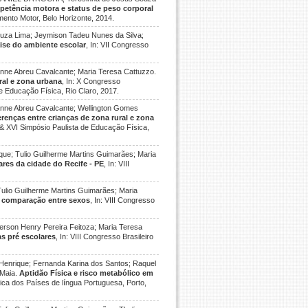
petência motora e status de peso corporal
mento Motor, Belo Horizonte, 2014.
za Lima; Jeymison Tadeu Nunes da Silva;
ise do ambiente escolar
, In: VII Congresso
ianne Abreu Cavalcante; Maria Teresa Cattuzzo.
ral e zona urbana
, In: X Congresso
e Educação Física, Rio Claro, 2017.
vianne Abreu Cavalcante; Wellington Gomes
enças entre crianças de zona rural e zona
& XVI Simpósio Paulista de Educação Física,
ue; Tulio Guilherme Martins Guimarães; Maria
res da cidade do Recife - PE
, In: VIII
Tulio Guilherme Martins Guimarães; Maria
 comparação entre sexos
, In: VIII Congresso
derson Henry Pereira Feitoza; Maria Teresa
as pré escolares
, In: VIII Congresso Brasileiro
enrique; Fernanda Karina dos Santos; Raquel
 Maia.
Aptidão Física e risco metabólico em
ica dos Países de língua Portuguesa, Porto,