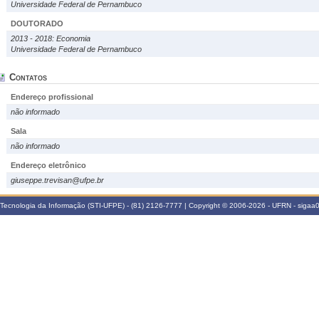
Universidade Federal de Pernambuco
DOUTORADO
2013 - 2018: Economia
Universidade Federal de Pernambuco
Contatos
Endereço profissional
não informado
Sala
não informado
Endereço eletrônico
giuseppe.trevisan@ufpe.br
Tecnologia da Informação (STI-UFPE) - (81) 2126-7777 | Copyright © 2006-2026 - UFRN - sigaa