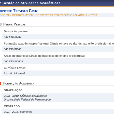
de Gestão de Atividades Acadêmicas
iuseppe Trevisan Cruz
CCONT - DEPARTAMENTO DE CIENCIAS CONTABEIS E ATUARIAIS - CCSA
Perfil Pessoal
Descrição pessoal
não informada
Formação acadêmica/profissional (Onde obteve os títulos, atuação profissional, et
não informada
Áreas de Interesse
(áreas de interesse de ensino e pesquisa)
não informadas
Currículo Lattes:
link não informado
Formação Acadêmica
GRADUAÇÃO
2002 - 2010: Ciências Econômicas
Universidade Federal de Pernambuco
MESTRADO
2011 - 2013: Economia