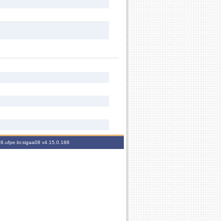
08.ufpe.br.sigaa08
v4.15.0.188