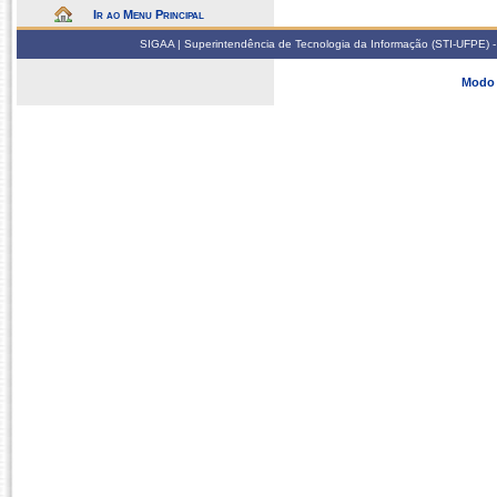
Ir ao Menu Principal
SIGAA | Superintendência de Tecnologia da Informação (STI-UFPE) -
Modo 