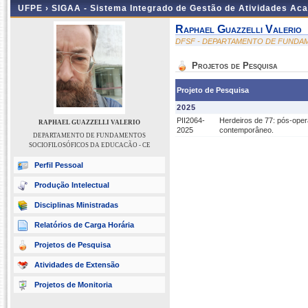
UFPE ›
SIGAA - Sistema Integrado de Gestão de Atividades Ac
Raphael Guazzelli Valerio
DFSF - DEPARTAMENTO DE FUNDA
Projetos de Pesquisa
Projeto de Pesquisa
2025
PII2064-
Herdeiros de 77: pós-opera
RAPHAEL GUAZZELLI VALERIO
2025
contemporâneo.
DEPARTAMENTO DE FUNDAMENTOS
SOCIOFILOSÓFICOS DA EDUCACÃO - CE
Perfil Pessoal
Produção Intelectual
Disciplinas Ministradas
Relatórios de Carga Horária
Projetos de Pesquisa
Atividades de Extensão
Projetos de Monitoria