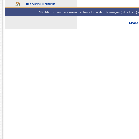
Ir ao Menu Principal
SIGAA | Superintendência de Tecnologia da Informação (STI-UFPE) -
Modo 