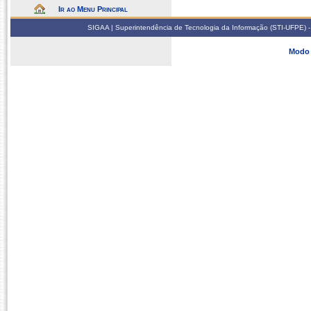
Ir ao Menu Principal
SIGAA | Superintendência de Tecnologia da Informação (STI-UFPE) -
Modo 