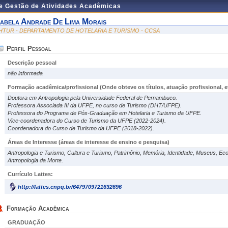
de Gestão de Atividades Acadêmicas
sabela Andrade De Lima Morais
HTUR - DEPARTAMENTO DE HOTELARIA E TURISMO - CCSA
Perfil Pessoal
Descrição pessoal
não informada
Formação acadêmica/profissional (Onde obteve os títulos, atuação profissional, et
Doutora em Antropologia pela Universidade Federal de Pernambuco.
Professora Associada III da UFPE, no curso de Turismo (DHT/UFPE).
Professora do Programa de Pós-Graduação em Hotelaria e Turismo da UFPE.
Vice-coordenadora do Curso de Turismo da UFPE (2022-2024).
Coordenadora do Curso de Turismo da UFPE (2018-2022).
Áreas de Interesse
(áreas de interesse de ensino e pesquisa)
Antropologia e Turismo, Cultura e Turismo, Patrimônio, Memória, Identidade, Museus, Ec
Antropologia da Morte.
Currículo Lattes:
http://lattes.cnpq.br/6479709721632696
Formação Acadêmica
GRADUAÇÃO