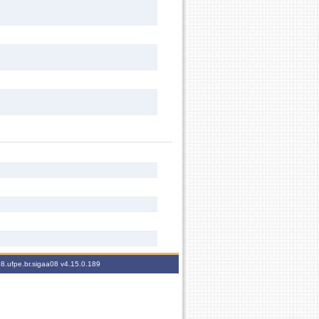
08.ufpe.br.sigaa08
v4.15.0.189