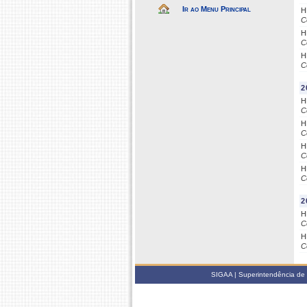
Ir ao Menu Principal
H
C
H
C
H
C
2
H
C
H
C
H
C
H
C
2
H
C
H
C
SIGAA | Superintendência de 