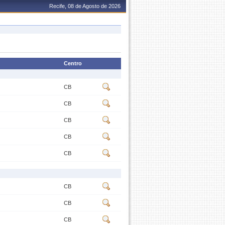
Recife, 08 de Agosto de 2026
Centro
CB
CB
CB
CB
CB
CB
CB
CB