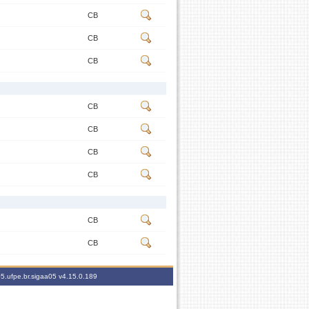
CB
CB
CB
CB
CB
CB
CB
CB
CB
05.ufpe.br.sigaa05
v4.15.0.189