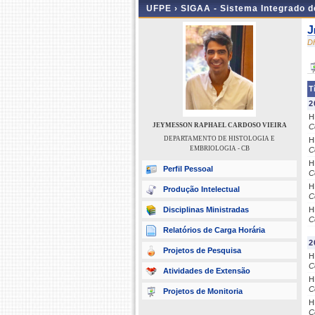
UFPE ›
SIGAA - Sistema Integrado 
J
D
T
2
H
JEYMESSON RAPHAEL CARDOSO VIEIRA
C
DEPARTAMENTO DE HISTOLOGIA E
H
EMBRIOLOGIA - CB
C
H
Perfil Pessoal
C
H
Produção Intelectual
C
Disciplinas Ministradas
H
C
Relatórios de Carga Horária
2
Projetos de Pesquisa
H
C
Atividades de Extensão
H
C
Projetos de Monitoria
H
C