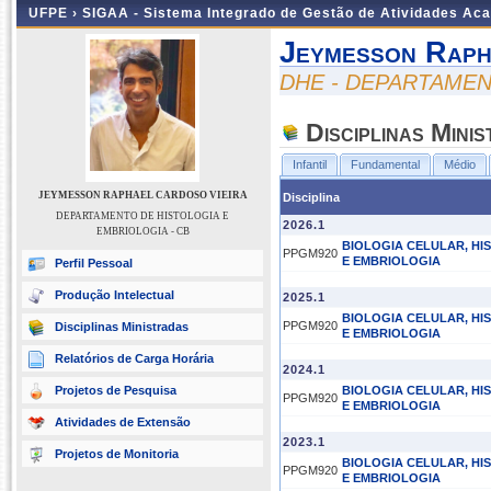
UFPE ›
SIGAA - Sistema Integrado de Gestão de Atividades Ac
Jeymesson Raph
DHE - DEPARTAMEN
Disciplinas Mini
Infantil
Fundamental
Médio
JEYMESSON RAPHAEL CARDOSO VIEIRA
Disciplina
DEPARTAMENTO DE HISTOLOGIA E
2026.1
EMBRIOLOGIA - CB
BIOLOGIA CELULAR, HI
PPGM920
E EMBRIOLOGIA
Perfil Pessoal
Produção Intelectual
2025.1
BIOLOGIA CELULAR, HI
PPGM920
Disciplinas Ministradas
E EMBRIOLOGIA
Relatórios de Carga Horária
2024.1
Projetos de Pesquisa
BIOLOGIA CELULAR, HI
PPGM920
E EMBRIOLOGIA
Atividades de Extensão
2023.1
Projetos de Monitoria
BIOLOGIA CELULAR, HI
PPGM920
E EMBRIOLOGIA