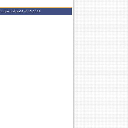
01.ufpe.br.sigaa01
v4.15.0.189