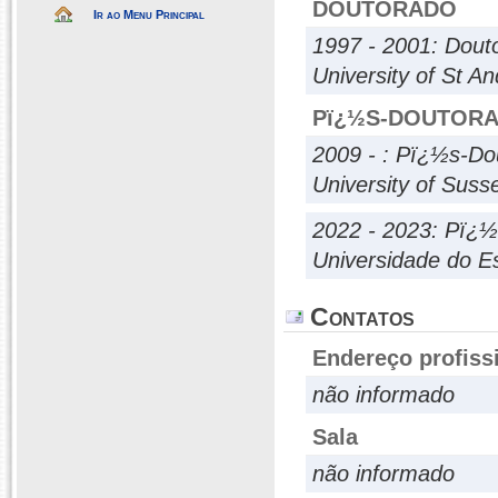
DOUTORADO
Ir ao Menu Principal
1997 - 2001: Dout
University of St A
Pï¿½S-DOUTOR
2009 - : Pï¿½s-Do
University of Suss
2022 - 2023: Pï¿
Universidade do E
Contatos
Endereço profiss
não informado
Sala
não informado