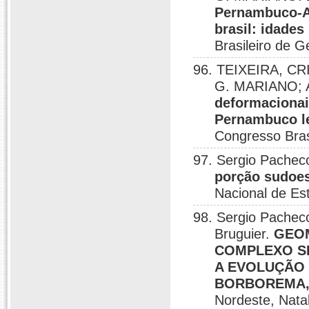
Pernambuco-A
brasil: idade
Brasileiro de G
96. TEIXEIRA, CRI
G. MARIANO; A
deformacionai
Pernambuco le
Congresso Bras
97. Sergio Pache
porção sudoes
Nacional de Est
98. Sergio Pacheco
Bruguier.
GEOM
COMPLEXO SE
A EVOLUÇÃO 
BORBOREMA,
Nordeste, Nata