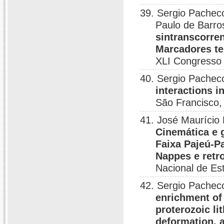
39. Sergio Pacheco
Paulo de Barro
sintranscorre
Marcadores te
XLI Congresso 
40. Sergio Pache
interactions i
São Francisco,
41. José Maurício 
Cinemática e 
Faixa Pajeú-P
Nappes e retr
Nacional de Es
42. Sergio Pachec
enrichment of 
proterozoic li
deformation, 