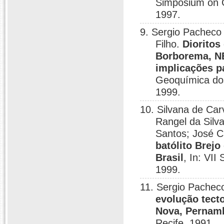
Simposium on G
1997.
9. Sergio Pacheco 
Filho.
Dioritos
Borborema, NE
implicações p
Geoquímica dos
1999.
10. Silvana de Ca
Rangel da Silva
Santos; José C
batólito Brej
Brasil
, In: VI
1999.
11. Sergio Pachec
evolução tect
Nova, Pernam
Recife, 1991.