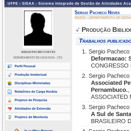
UFPE ›
SIGAA - Sistema Integrado de Gestão de Atividades Ac
Sergio Pacheco Neves
DGEOL - DEPARTAMENTO DE GEOLO
Produção Biblio
Trabalhos publicado
1. Sergio Pacheco
SERGIO PACHECO NEVES
Deformacao: S
DEPARTAMENTO DE GEOLOGIA - CTG
CONGRESSO B
Perfil Pessoal
2. Sergio Pacheco
Produção Intelectual
Associated Per
Disciplinas Ministradas
Pernambuco.
Relatórios de Carga Horária
ASSOCIATED M
Projetos de Pesquisa
3. Sergio Pacheco
Atividades de Extensão
A Sul de Santa
Projetos de Monitoria
BRASILEIRO D
Ir ao Menu Principal