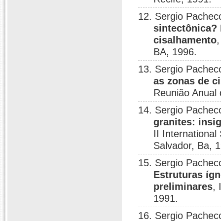
12. Sergio Pache
sintectônica?
cisalhamento
BA, 1996.
13. Sergio Pache
as zonas de 
Reunião Anual 
14. Sergio Pache
granites: insi
II Internationa
Salvador, Ba, 
15. Sergio Pacheco
Estruturas íg
preliminares
,
1991.
16. Sergio Pachec