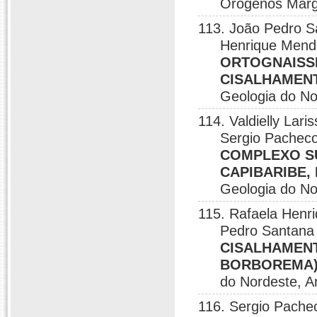
Orógenos Margi
113. João Pedro S
Henrique Mend
ORTOGNAISS
CISALHAMEN
Geologia do No
114. Valdielly Lar
Sergio Pachec
COMPLEXO SU
CAPIBARIBE,
Geologia do No
115. Rafaela Henr
Pedro Santana
CISALHAMEN
BORBOREMA):
do Nordeste, A
116. Sergio Pache