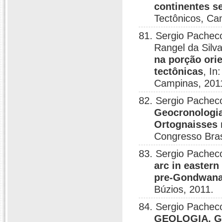
continentes 
Tectônicos, Ca
81. Sergio Pacheco
Rangel da Silv
na porção ori
tectônicas
, In
Campinas, 201
82. Sergio Pacheco
Geocronologia
Ortognaisses 
Congresso Bras
83. Sergio Pache
arc in eastern
pre-Gondwana
Búzios, 2011.
84. Sergio Pacheco
GEOLOGIA, G