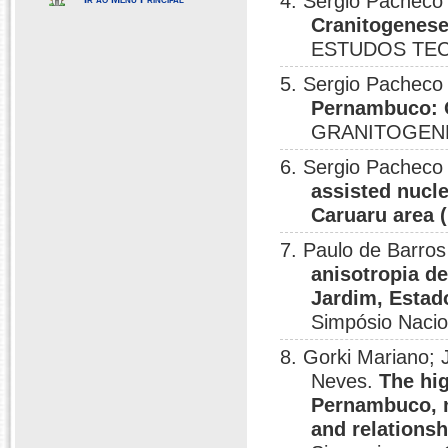
4. Sergio Pacheco
Cranitogenese
ESTUDOS TECT
5. Sergio Pacheco
Pernambuco: 
GRANITOGENE
6. Sergio Pacheco
assisted nucle
Caruaru area (
7. Paulo de Barro
anisotropia d
Jardim, Estad
Simpósio Nacio
8. Gorki Mariano; 
Neves.
The hig
Pernambuco, n
and relationsh