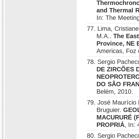
Thermochronol
and Thermal R
In: The Meetin
77. Lima, Cristia
M.A..
The Eas
Province, NE B
Americas, Foz 
78. Sergio Pache
DE ZIRCÕES 
NEOPROTERO
DO SÃO FRA
Belém, 2010.
79. José Maurício 
Bruguier.
GEO
MACURURÉ (F
PROPRIÁ
, In:
80. Sergio Pache