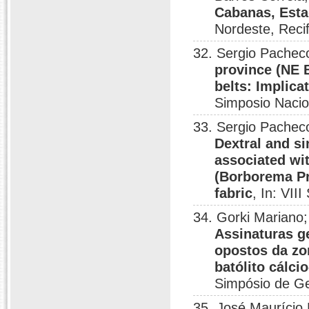
Cabanas, Est
Nordeste, Reci
32. Sergio Pache
province (NE 
belts: Implic
Simposio Nacio
33. Sergio Pacheco
Dextral and si
associated wi
(Borborema Pr
fabric
, In: VII
34. Gorki Mariano;
Assinaturas g
opostos da zo
batólito cálci
Simpósio de Ge
35. José Maurício 