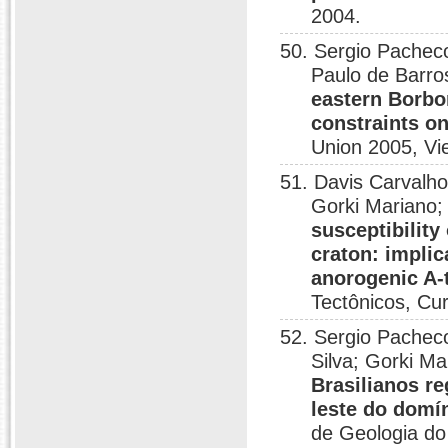
2004.
50. Sergio Pacheco
Paulo de Barro
eastern Borbo
constraints o
Union 2005, Vi
51. Davis Carvalho
Gorki Mariano;
susceptibilit
craton: implic
anorogenic A-
Tectônicos, Cur
52. Sergio Pacheco
Silva; Gorki M
Brasilianos r
leste do domí
de Geologia do