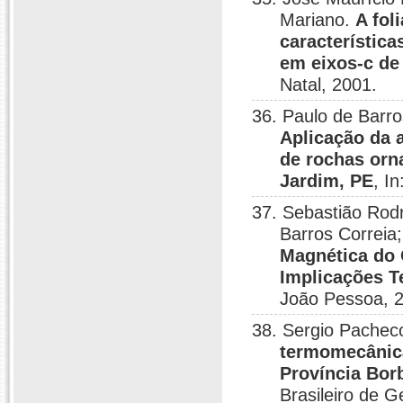
Mariano.
A fol
característic
em eixos-c de
Natal, 2001.
36. Paulo de Barro
Aplicação da 
de rochas orn
Jardim, PE
, I
37. Sebastião Rod
Barros Correia
Magnética do 
Implicações T
João Pessoa, 
38. Sergio Pache
termomecânica
Província Bor
Brasileiro de 