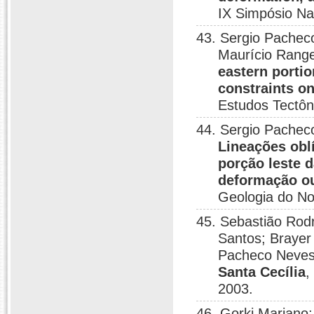
IX Simpósio Na
43. Sergio Pachec
Maurício Range
eastern portio
constraints on
Estudos Tectôn
44. Sergio Pacheco
Lineações obl
porção leste d
deformação ou
Geologia do No
45. Sebastião Rodr
Santos; Brayer
Pacheco Neve
Santa Cecília
,
2003.
46. Gorki Mariano