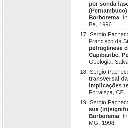
por sonda lase
(Pernambuco) 
Borborema
, I
Ba, 1996.
17. Sergio Pachec
Francisco da Si
petrogênese d
Capibaribe, 
Geologia, Salv
18. Sergio Pachec
transversal d
implicações t
Fortaleza, CE,
19. Sergio Pachec
sua (in)signif
Borborema
, I
MG, 1998.