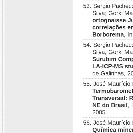
53. Sergio Pacheco
Silva; Gorki M
ortognaisse J
correlações en
Borborema
, I
54. Sergio Pacheco
Silva; Gorki M
Surubim Compl
LA-ICP-MS st
de Galinhas, 2
55. José Maurício 
Termobarometr
Transversal: 
NE do Brasil
,
2005.
56. José Maurício 
Química miner