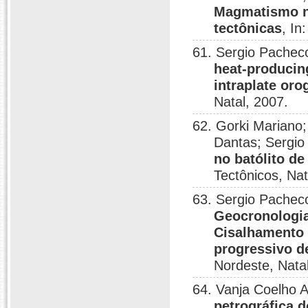
Magmatismo na
tectônicas
, In
61. Sergio Pache
heat-producin
intraplate oro
Natal, 2007.
62. Gorki Mariano;
Dantas; Sergi
no batólito d
Tectônicos, Nat
63. Sergio Pacheco
Geocronologia
Cisalhamento 
progressivo de
Nordeste, Nata
64. Vanja Coelho 
petrográfica 