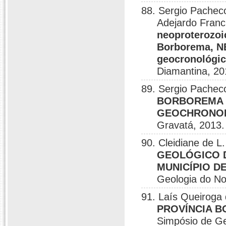
88. Sergio Pacheco
Adejardo Franci
neoproterozoi
Borborema, NE
geocronológi
Diamantina, 20
89. Sergio Pache
BORBOREMA 
GEOCHRONO
Gravatá, 2013.
90. Cleidiane de 
GEOLÓGICO 
MUNICÍPIO D
Geologia do No
91. Laís Queiroga
PROVÍNCIA B
Simpósio de Ge