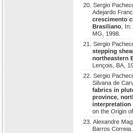
20. Sergio Pachec
Adejardo Franci
crescimento c
Brasiliano
, In
MG, 1998.
21. Sergio Pachec
stepping shea
northeastern B
Lençois, BA, 1
22. Sergio Pacheco
Silvana de Car
fabrics in plu
province, nort
interpretation
on the Origin 
23. Alexandre Mag
Barros Correia