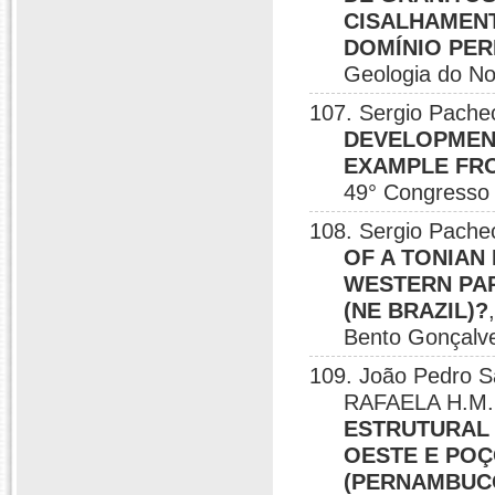
CISALHAMENT
DOMÍNIO PE
Geologia do No
107. Sergio Pach
DEVELOPMENT
EXAMPLE FRO
49° Congresso B
108. Sergio Pac
OF A TONIAN
WESTERN PA
(NE BRAZIL)?
Bento Gonçalve
109. João Pedro 
RAFAELA H.M.; 
ESTRUTURAL
OESTE E POÇ
(PERNAMBUC