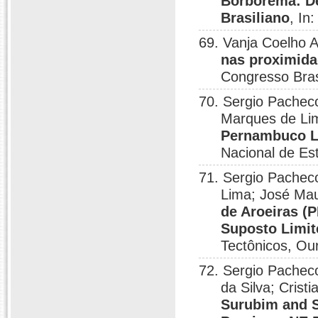
Borborema: D
Brasiliano
, In
69. Vanja Coelho 
nas proximida
Congresso Brasi
70. Sergio Pacheco
Marques de Li
Pernambuco Le
Nacional de Es
71. Sergio Pachec
Lima; José Mau
de Aroeiras (
Suposto Limit
Tectônicos, Ou
72. Sergio Pachec
da Silva; Crist
Surubim and S