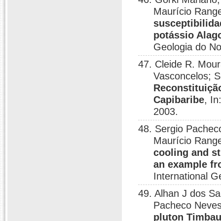
Maurício Range
susceptibilida
potássio Alag
Geologia do No
47. Cleide R. Mour
Vasconcelos; S
Reconstituiçã
Capibaribe
, I
2003.
48. Sergio Pachec
Maurício Range
cooling and st
an example fr
International G
49. Alhan J dos Sa
Pacheco Neve
pluton Timba