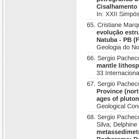
Cisalhamento 
In: XXII Simpó
65. Cristiane Mar
evolução estru
Natuba - PB (
Geologia do No
66. Sergio Pache
mantle lithos
33 Internacion
67. Sergio Pache
Province (nor
ages of pluto
Geological Con
68. Sergio Pacheco
Silva; Delphin
metassedimetn