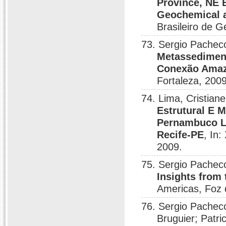
Province, NE B
Geochemical a
Brasileiro de 
73. Sergio Pache
Metassediment
Conexão Ama
Fortaleza, 2009
74. Lima, Cristia
Estrutural E 
Pernambuco L
Recife-PE
, In
2009.
75. Sergio Pache
Insights from
Americas, Foz 
76. Sergio Pacheco
Bruguier; Patr