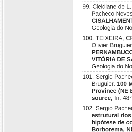
99. Cleidiane de L
Pacheco Neve
CISALHAMEN
Geologia do No
100. TEIXEIRA, CR
Olivier Bruguie
PERNAMBUCO
VITÓRIA DE 
Geologia do No
101. Sergio Pache
Bruguier.
100 
Province (NE B
source
, In: 48
102. Sergio Pache
estrutural do
hipótese de c
Borborema, NE