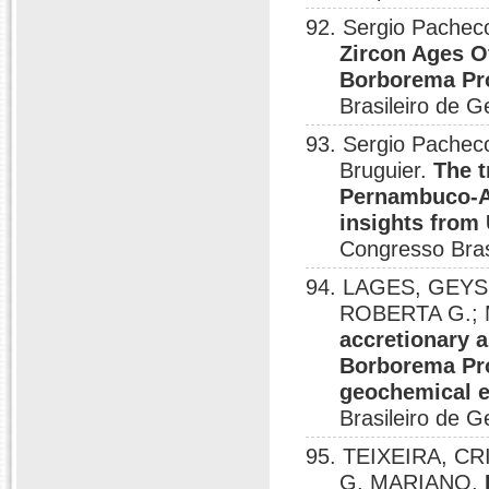
92. Sergio Pache
Zircon Ages 
Borborema Pro
Brasileiro de G
93. Sergio Pacheco
Bruguier.
The t
Pernambuco-Al
insights from
Congresso Bras
94. LAGES, GEYSS
ROBERTA G.; 
accretionary a
Borborema Pro
geochemical e
Brasileiro de G
95. TEIXEIRA, CRI
G. MARIANO.