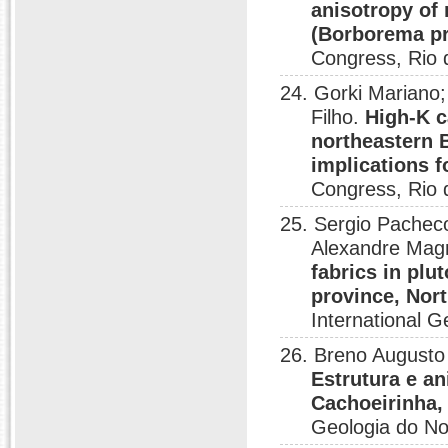
anisotropy of 
(Borborema pr
Congress, Rio 
24. Gorki Mariano;
Filho.
High-K c
northeastern B
implications f
Congress, Rio 
25. Sergio Pacheco
Alexandre Magn
fabrics in pl
province, Nort
International G
26. Breno Augusto
Estrutura e an
Cachoeirinha
Geologia do No