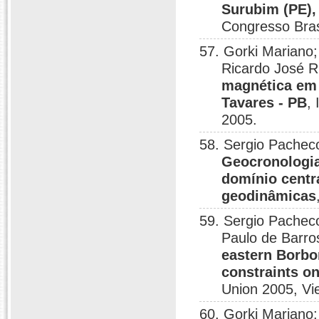
Surubim (PE),
Congresso Bras
57. Gorki Mariano;
Ricardo José R
magnética em 
Tavares - PB
,
2005.
58. Sergio Pacheco
Geocronologia
domínio centr
geodinâmicas
59. Sergio Pacheco
Paulo de Barro
eastern Borbo
constraints o
Union 2005, Vi
60. Gorki Mariano;