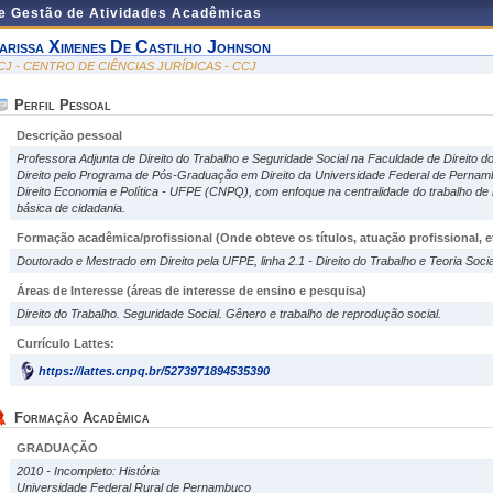
de Gestão de Atividades Acadêmicas
arissa Ximenes De Castilho Johnson
CJ - CENTRO DE CIÊNCIAS JURÍDICAS - CCJ
Perfil Pessoal
Descrição pessoal
Professora Adjunta de Direito do Trabalho e Seguridade Social na Faculdade de Direito 
Direito pelo Programa de Pós-Graduação em Direito da Universidade Federal de Perna
Direito Economia e Política - UFPE (CNPQ), com enfoque na centralidade do trabalho de 
básica de cidadania.
Formação acadêmica/profissional (Onde obteve os títulos, atuação profissional, et
Doutorado e Mestrado em Direito pela UFPE, linha 2.1 - Direito do Trabalho e Teoria Socia
Áreas de Interesse
(áreas de interesse de ensino e pesquisa)
Direito do Trabalho. Seguridade Social. Gênero e trabalho de reprodução social.
Currículo Lattes:
https://lattes.cnpq.br/5273971894535390
Formação Acadêmica
GRADUAÇÃO
2010 - Incompleto: História
Universidade Federal Rural de Pernambuco