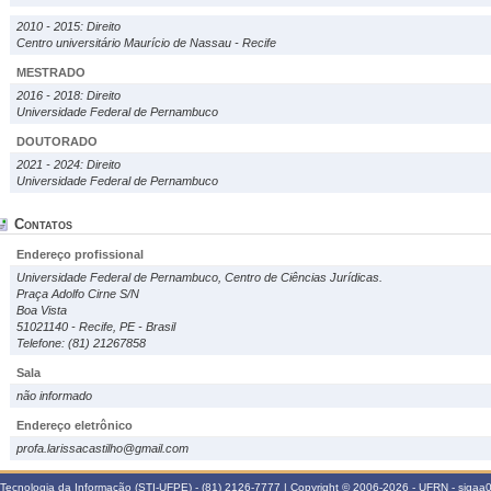
2010 - 2015: Direito
Centro universitário Maurício de Nassau - Recife
MESTRADO
2016 - 2018: Direito
Universidade Federal de Pernambuco
DOUTORADO
2021 - 2024: Direito
Universidade Federal de Pernambuco
Contatos
Endereço profissional
Universidade Federal de Pernambuco, Centro de Ciências Jurídicas.
Praça Adolfo Cirne S/N
Boa Vista
51021140 - Recife, PE - Brasil
Telefone: (81) 21267858
Sala
não informado
Endereço eletrônico
profa.larissacastilho@gmail.com
Tecnologia da Informação (STI-UFPE) - (81) 2126-7777 | Copyright © 2006-2026 - UFRN - sigaa