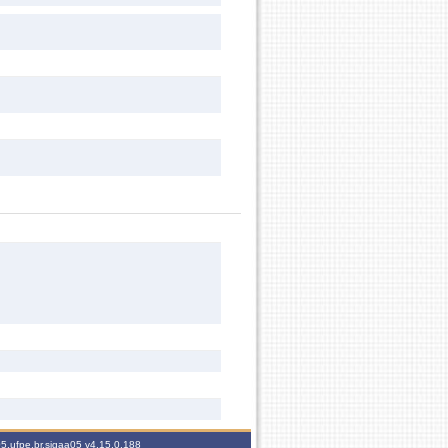
05.ufpe.br.sigaa05
v4.15.0.188