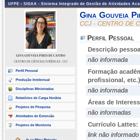
UFPE ›
SIGAA - Sistema Integrado de Gestão de Atividades Ac
Gina Gouveia P
CCJ - CENTRO DE C
Perfil Pessoal
Descrição pessoa
GINA GOUVEIA PIRES DE CASTRO
não informada
CENTRO DE CIÊNCIAS JURÍDICAS - CCJ
Formação acadêmi
Perfil Pessoal
profissional, etc.
Produção Intelectual
Disciplinas Ministradas
não informada
Relatórios de Carga Horária
Áreas de Interes
Projetos de Pesquisa
não informadas
Atividades de Extensão
Currículo Lattes:
Projetos de Monitoria
link não informado
Ir ao Menu Principal