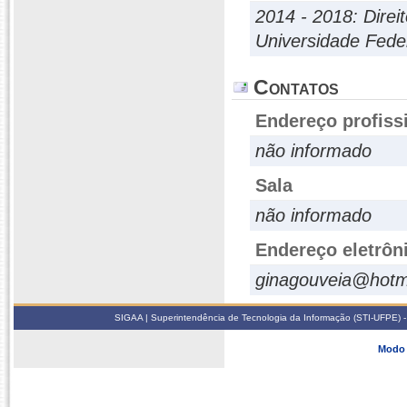
2014 - 2018: Direi
Universidade Fed
Contatos
Endereço profiss
não informado
Sala
não informado
Endereço eletrôn
ginagouveia@hotm
SIGAA | Superintendência de Tecnologia da Informação (STI-UFPE) -
Modo 