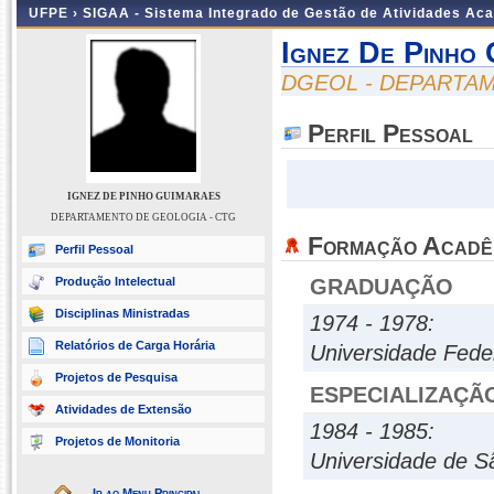
UFPE ›
SIGAA - Sistema Integrado de Gestão de Atividades Ac
Ignez De Pinho
DGEOL - DEPARTAM
Perfil Pessoal
IGNEZ DE PINHO GUIMARAES
DEPARTAMENTO DE GEOLOGIA - CTG
Formação Acadê
Perfil Pessoal
Produção Intelectual
GRADUAÇÃO
Disciplinas Ministradas
1974 - 1978:
Relatórios de Carga Horária
Universidade Fed
Projetos de Pesquisa
ESPECIALIZAÇÃ
Atividades de Extensão
1984 - 1985:
Projetos de Monitoria
Universidade de S
Ir ao Menu Principal