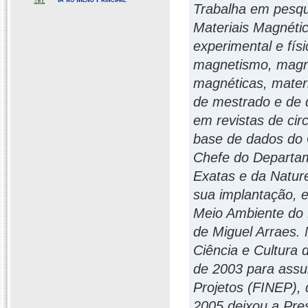
Trabalha em pesqu
Materiais Magnéti
experimental e fís
magnetismo, magne
magnéticas, materi
de mestrado e de d
em revistas de cir
base de dados do 
Chefe do Departam
Exatas e da Natur
sua implantação, e
Meio Ambiente do
de Miguel Arraes. 
Ciência e Cultura 
de 2003 para assu
Projetos (FINEP), 
2005 deixou a Pre