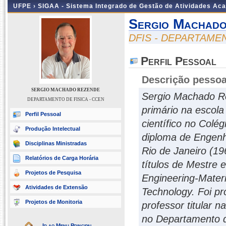
UFPE ›
SIGAA - Sistema Integrado de Gestão de Atividades Ac
Sergio Machado
DFIS - DEPARTAMEN
Perfil Pessoal
Descrição pessoa
SERGIO MACHADO REZENDE
Sergio Machado Re
DEPARTAMENTO DE FISICA - CCEN
primário na escola
Perfil Pessoal
científico no Colé
Produção Intelectual
diploma de Engenhe
Disciplinas Ministradas
Rio de Janeiro (1
Relatórios de Carga Horária
títulos de Mestre
Projetos de Pesquisa
Engineering-Materi
Atividades de Extensão
Technology. Foi p
Projetos de Monitoria
professor titular 
no Departamento d
Ir ao Menu Principal