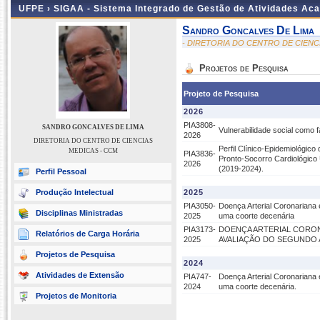
UFPE ›
SIGAA - Sistema Integrado de Gestão de Atividades Ac
Sandro Goncalves De Lima
- DIRETORIA DO CENTRO DE CIENC
Projetos de Pesquisa
Projeto de Pesquisa
2026
PIA3808-
SANDRO GONCALVES DE LIMA
Vulnerabilidade social como 
2026
DIRETORIA DO CENTRO DE CIENCIAS
Perfil Clínico-Epidemiológic
MEDICAS - CCM
PIA3836-
Pronto-Socorro Cardiológico 
2026
(2019-2024).
Perfil Pessoal
Produção Intelectual
2025
PIA3050-
Doença Arterial Coronariana
Disciplinas Ministradas
2025
uma coorte decenária
PIA3173-
DOENÇA ARTERIAL CORON
Relatórios de Carga Horária
2025
AVALIAÇÃO DO SEGUNDO 
Projetos de Pesquisa
2024
Atividades de Extensão
PIA747-
Doença Arterial Coronariana 
2024
uma coorte decenária.
Projetos de Monitoria