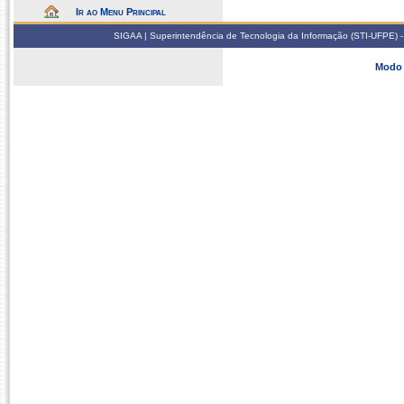
Ir ao Menu Principal
SIGAA | Superintendência de Tecnologia da Informação (STI-UFPE) -
Modo 