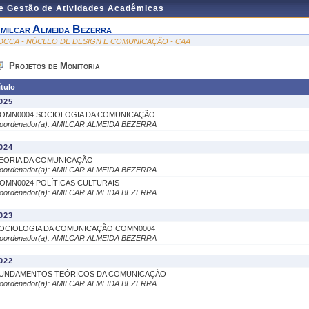
de Gestão de Atividades Acadêmicas
milcar Almeida Bezerra
DCCA - NÚCLEO DE DESIGN E COMUNICAÇÃO - CAA
Projetos de Monitoria
ítulo
025
OMN0004 SOCIOLOGIA DA COMUNICAÇÃO
oordenador(a): AMILCAR ALMEIDA BEZERRA
024
EORIA DA COMUNICAÇÃO
oordenador(a): AMILCAR ALMEIDA BEZERRA
OMN0024 POLÍTICAS CULTURAIS
oordenador(a): AMILCAR ALMEIDA BEZERRA
023
OCIOLOGIA DA COMUNICAÇÃO COMN0004
oordenador(a): AMILCAR ALMEIDA BEZERRA
022
UNDAMENTOS TEÓRICOS DA COMUNICAÇÃO
oordenador(a): AMILCAR ALMEIDA BEZERRA