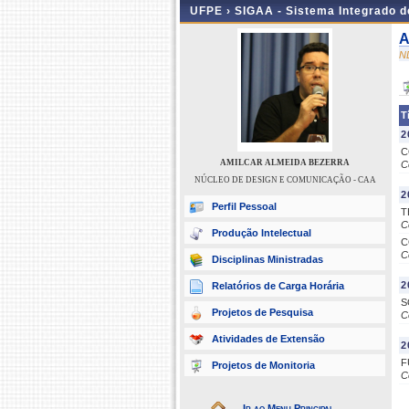
UFPE ›
SIGAA - Sistema Integrado 
A
N
T
2
C
AMILCAR ALMEIDA BEZERRA
C
NÚCLEO DE DESIGN E COMUNICAÇÃO - CAA
2
Perfil Pessoal
T
C
Produção Intelectual
C
C
Disciplinas Ministradas
2
Relatórios de Carga Horária
S
Projetos de Pesquisa
C
Atividades de Extensão
2
F
Projetos de Monitoria
C
Ir ao Menu Principal