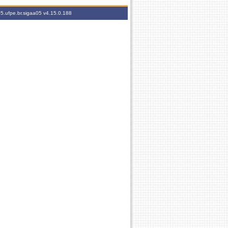
05.ufpe.br.sigaa05
v4.15.0.188