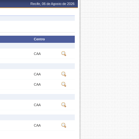
Recife, 06 de Agosto de 2026
Centro
CAA
CAA
CAA
CAA
CAA