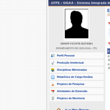
UFPE ›
SIGAA - Sistema Integrado 
E
D
EDISON VICENTE OLIVEIRA
DEPARTAMENTO DE GEOLOGIA - CTG
C
Perfil Pessoal
P
2
Produção Intelectual
P
2
Disciplinas Ministradas
Relatórios de Carga Horária
Projetos de Pesquisa
Atividades de Extensão
Projetos de Monitoria
Ir ao Menu Principal