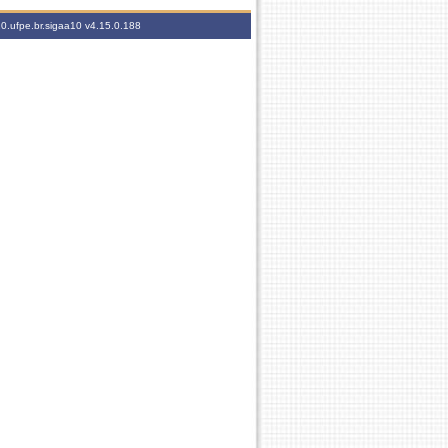
10.ufpe.br.sigaa10
v4.15.0.188