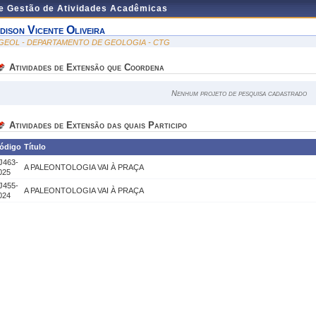
de Gestão de Atividades Acadêmicas
dison Vicente Oliveira
GEOL - DEPARTAMENTO DE GEOLOGIA - CTG
Atividades de Extensão que Coordena
Nenhum projeto de pesquisa cadastrado
Atividades de Extensão das quais Participo
ódigo
Título
J463-
A PALEONTOLOGIA VAI À PRAÇA
025
J455-
A PALEONTOLOGIA VAI À PRAÇA
024