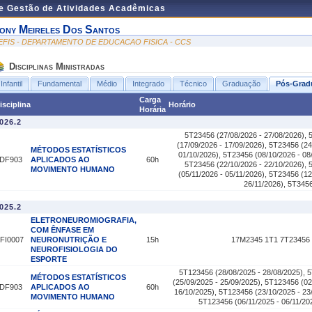
de Gestão de Atividades Acadêmicas
ony Meireles Dos Santos
EFIS - DEPARTAMENTO DE EDUCACAO FISICA - CCS
Disciplinas Ministradas
Infantil
Fundamental
Médio
Integrado
Técnico
Graduação
Pós-Grad
Carga
isciplina
Horário
Horária
026.2
5T23456 (27/08/2026 - 27/08/2026), 
(17/09/2026 - 17/09/2026), 5T23456 (24
MÉTODOS ESTATÍSTICOS
01/10/2026), 5T23456 (08/10/2026 - 08
DF903
APLICADOS AO
60h
5T23456 (22/10/2026 - 22/10/2026), 
MOVIMENTO HUMANO
(05/11/2026 - 05/11/2026), 5T23456 (12
26/11/2026), 5T3456
025.2
ELETRONEUROMIOGRAFIA,
COM ÊNFASE EM
FI0007
NEURONUTRIÇÃO E
15h
17M2345 1T1 7T23456 7
NEUROFISIOLOGIA DO
ESPORTE
5T123456 (28/08/2025 - 28/08/2025), 
MÉTODOS ESTATÍSTICOS
(25/09/2025 - 25/09/2025), 5T123456 (02
DF903
APLICADOS AO
60h
16/10/2025), 5T123456 (23/10/2025 - 23
MOVIMENTO HUMANO
5T123456 (06/11/2025 - 06/11/20