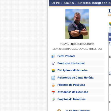
UFPE ›
SIGAA - Sistema Integrado 
T
D
D
2
TONY MEIRELES DOS SANTOS
DEPARTAMENTO DE EDUCACAO FISICA - CCS
Perfil Pessoal
E
Produção Intelectual
Disciplinas Ministradas
2
Relatórios de Carga Horária
Projetos de Pesquisa
D
Atividades de Extensão
Projetos de Monitoria
E
Ir ao Menu Principal