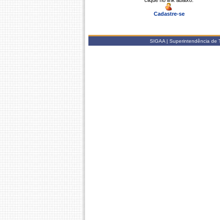
clique no link abaixo.
Cadastre-se
SIGAA | Superintendência de T