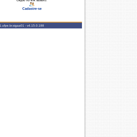
clique no link abaixo.
Cadastre-se
.ufpe.br.sigaa01 -
v4.15.0.188