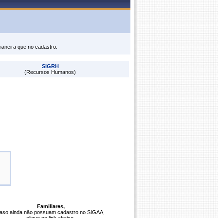
maneira que no cadastro.
SIGRH
(Recursos Humanos)
Familiares,
aso ainda não possuam cadastro no SIGAA,