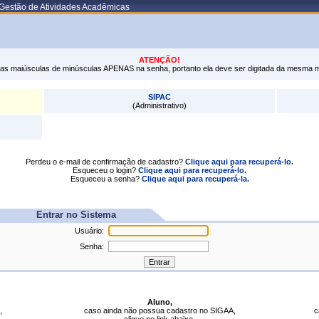
 Gestão de Atividades Acadêmicas
ATENÇÃO!
tras maiúsculas de minúsculas APENAS na senha, portanto ela deve ser digitada da mesma 
SIPAC
(Administrativo)
Perdeu o e-mail de confirmação de cadastro?
Clique aqui para recuperá-lo.
Esqueceu o login?
Clique aqui para recuperá-lo.
Esqueceu a senha?
Clique aqui para recuperá-la.
Entrar no Sistema
Usuário:
Senha:
Aluno,
,
caso ainda não possua cadastro no SIGAA,
c