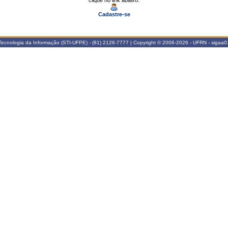
clique no link abaixo.
Cadastre-se
ecnologia da Informação (STI-UFPE) - (81) 2126-7777 | Copyright © 2006-2026 - UFRN - sigaa01