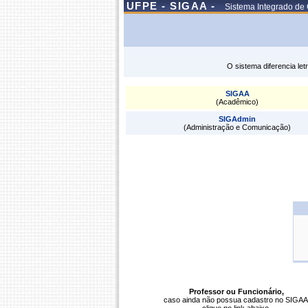
UFPE - SIGAA -
Sistema Integrado de
O sistema diferencia le
SIGAA
(Acadêmico)
SIGAdmin
(Administração e Comunicação)
Professor ou Funcionário,
caso ainda não possua cadastro no SIGAA