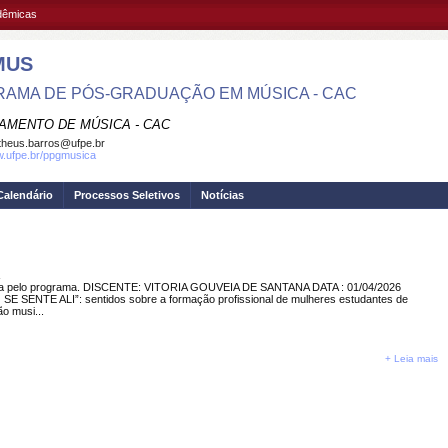
adêmicas
MUS
AMA DE PÓS-GRADUAÇÃO EM MÚSICA - CAC
AMENTO DE MÚSICA - CAC
heus.barros@ufpe.br
w.ufpe.br/ppgmusica
Calendário
Processos Seletivos
Notícias
 pelo programa. DISCENTE: VITORIA GOUVEIA DE SANTANA DATA : 01/04/2026
 SENTE ALI”: sentidos sobre a formação profissional de mulheres estudantes de
 musi...
+ Leia mais