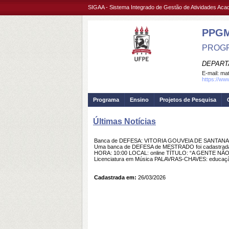
SIGAA - Sistema Integrado de Gestão de Atividades Ac
PPG
PROGR
DEPART
E-mail:
mat
https://ww
Programa
Ensino
Projetos de Pesquisa
Últimas Notícias
Banca de DEFESA: VITORIA GOUVEIA DE SANTANA
Uma banca de DEFESA de MESTRADO foi cadastrada
HORA: 10:00 LOCAL: online TÍTULO: “A GENTE NÃO SE
Licenciatura em Música PALAVRAS-CHAVES: educação
Cadastrada em:
26/03/2026