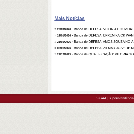
Mais Notícias
»
- Banca de DEFESA: VITORIA GOUVEIA
26/03/2026
»
- Banca de DEFESA: EFREM KAICK WA
26/01/2026
»
- Banca de DEFESA: AMOS SOUZA NOIA
21/01/2026
»
- Banca de DEFESA: ZILMAR JOSE DE 
08/01/2026
»
- Banca de QUALIFICAÇÃO: VITORIA G
22/12/2025
SIGAA | Superintendência