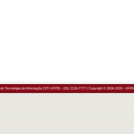
 de Tecnologia da Informação (STI-UFPE) - (81) 2126-7777 | Copyright © 2006-2026 - UFRN 