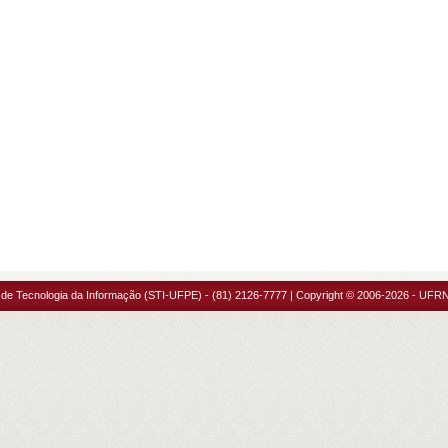
 de Tecnologia da Informação (STI-UFPE) - (81) 2126-7777 | Copyright © 2006-2026 - UFRN 