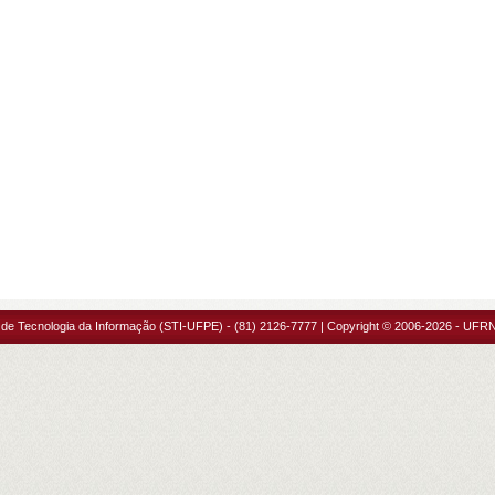
 de Tecnologia da Informação (STI-UFPE) - (81) 2126-7777 | Copyright © 2006-2026 - UFRN 