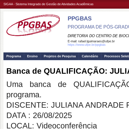
SIGAA - Sistema Integrado de Gestão de Atividades Acadêmicas
PPGBAS
PROGRAMA DE PÓS-GRADUA
DIRETORIA DO CENTRO DE BIOCI
E-mail:
rafael.lguimaraes@ufpe.br
https://www.ufpe.br/ppgbas
Programa
Ensino
Projetos de Pesquisa
Calendário
Processos Selet
Banca de QUALIFICAÇÃO: JU
Uma banca de QUALIFICAÇÃO
programa.
DISCENTE: JULIANA ANDRADE 
DATA : 26/08/2025
LOCAL: Videoconferência