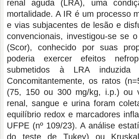
renal aguda (LRA), uma condiç
mortalidade. A IR é um processo m
e vias subjacentes de lesão e disf
convencionais, investigou-se se 
(Scor), conhecido por suas propr
poderia exercer efeitos nefro
submetidos à LRA induzida p
Concomitantemente, os ratos (n=
(75, 150 ou 300 mg/kg, i.p.) ou 
renal, sangue e urina foram colet
equilíbrio redox e marcadores inf
UFPE (nº 109/23). A análise estat
do teste de Tukey) ou Kruskal