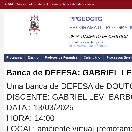
SIGAA - Sistema Integrado de Gestão de Atividades Acadêmicas
PPGEOCTG
PROGRAMA DE PÓS-GRADU
DEPARTAMENTO DE GEOLOGIA -
E-mail:
ppgeoc@ufpe.br
https://www.ufpe.br/ppgeoc
Programa
Ensino
Projetos de Pesquisa
Calendário
Processos Selet
Banca de DEFESA: GABRIEL L
Uma banca de DEFESA de DOUTOR
DISCENTE: GABRIEL LEVI BAR
DATA : 13/03/2025
HORA: 14:00
LOCAL: ambiente virtual (remotam