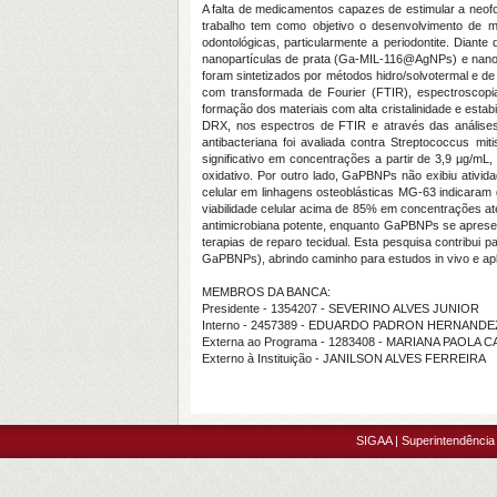
A falta de medicamentos capazes de estimular a neofo
trabalho tem como objetivo o desenvolvimento de m
odontológicas, particularmente a periodontite. Diant
nanopartículas de prata (Ga-MIL-116@AgNPs) e nano
foram sintetizados por métodos hidro/solvotermal e de
com transformada de Fourier (FTIR), espectroscopia
formação dos materiais com alta cristalinidade e est
DRX, nos espectros de FTIR e através das análises
antibacteriana foi avaliada contra Streptococcus m
significativo em concentrações a partir de 3,9 µg/mL,
oxidativo. Por outro lado, GaPBNPs não exibiu ativida
celular em linhagens osteoblásticas MG-63 indicar
viabilidade celular acima de 85% em concentrações 
antimicrobiana potente, enquanto GaPBNPs se apresen
terapias de reparo tecidual. Esta pesquisa contribui
GaPBNPs), abrindo caminho para estudos in vivo e apl
MEMBROS DA BANCA:
Presidente - 1354207 - SEVERINO ALVES JUNIOR
Interno - 2457389 - EDUARDO PADRON HERNANDE
Externa ao Programa - 1283408 - MARIANA PAOLA 
Externo à Instituição - JANILSON ALVES FERREIRA
SIGAA | Superintendência