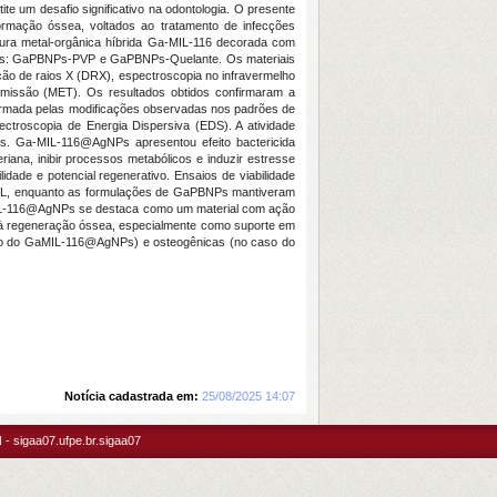
e um desafio significativo na odontologia. O presente
ormação óssea, voltados ao tratamento de infecções
rutura metal-orgânica híbrida Ga-MIL-116 decorada com
ções: GaPBNPs-PVP e GaPBNPs-Quelante. Os materiais
ação de raios X (DRX), espectroscopia no infravermelho
nsmissão (MET). Os resultados obtidos confirmaram a
nfirmada pelas modificações observadas nos padrões de
troscopia de Energia Dispersiva (EDS). A atividade
ais. Ga-MIL-116@AgNPs apresentou efeito bactericida
riana, inibir processos metabólicos e induzir estresse
idade e potencial regenerativo. Ensaios de viabilidade
/mL, enquanto as formulações de GaPBNPs mantiveram
-MIL-116@AgNPs se destaca como um material com ação
s à regeneração óssea, especialmente como suporte em
o caso do GaMIL-116@AgNPs) e osteogênicas (no caso do
Notícia cadastrada em:
25/08/2025 14:07
- sigaa07.ufpe.br.sigaa07