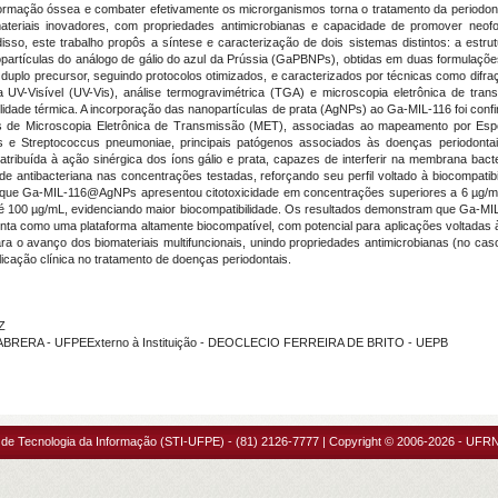
rmação óssea e combater efetivamente os microrganismos torna o tratamento da periodontit
ateriais inovadores, com propriedades antimicrobianas e capacidade de promover neof
e disso, este trabalho propôs a síntese e caracterização de dois sistemas distintos: a est
partículas do análogo de gálio do azul da Prússia (GaPBNPs), obtidas em duas formula
 duplo precursor, seguindo protocolos otimizados, e caracterizados por técnicas como difr
 UV-Visível (UV-Vis), análise termogravimétrica (TGA) e microscopia eletrônica de tra
abilidade térmica. A incorporação das nanopartículas de prata (AgNPs) ao Ga-MIL-116 foi co
 de Microscopia Eletrônica de Transmissão (MET), associadas ao mapeamento por Espec
itis e Streptococcus pneumoniae, principais patógenos associados às doenças periodont
 atribuída à ação sinérgica dos íons gálio e prata, capazes de interferir na membrana bacte
de antibacteriana nas concentrações testadas, reforçando seu perfil voltado à biocompatibil
am que Ga-MIL-116@AgNPs apresentou citotoxicidade em concentrações superiores a 6 µg
até 100 µg/mL, evidenciando maior biocompatibilidade. Os resultados demonstram que Ga
ta como uma plataforma altamente biocompatível, com potencial para aplicações voltada
 para o avanço dos biomateriais multifuncionais, unindo propriedades antimicrobianas (n
icação clínica no tratamento de doenças periodontais.
Z
CABRERA - UFPEExterno à Instituição - DEOCLECIO FERREIRA DE BRITO - UEPB
 de Tecnologia da Informação (STI-UFPE) - (81) 2126-7777 | Copyright © 2006-2026 - UFRN 