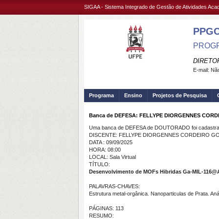
SIGAA - Sistema Integrado de Gestão de Atividades Ac
PPG
PROGR
DIRETO
E-mail:
Não
Programa
Ensino
Projetos de Pesquisa
Banca de DEFESA: FELLYPE DIORGENNES COR
Uma banca de DEFESA de DOUTORADO foi cadastrad
DISCENTE: FELLYPE DIORGENNES CORDEIRO G
DATA : 09/09/2025
HORA: 08:00
LOCAL: Sala Virtual
TÍTULO:
Desenvolvimento de MOFs Hibridas Ga-MIL-116@Ag
PALAVRAS-CHAVES:
Estrutura metal-orgânica. Nanoparticulas de Prata. Aná
PÁGINAS: 113
RESUMO: