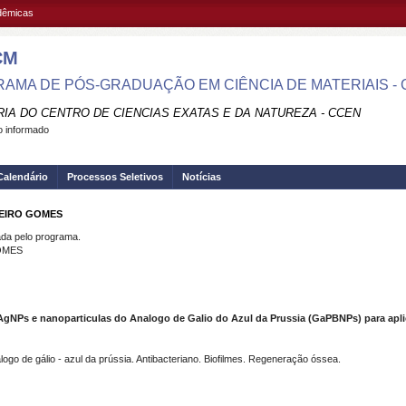
adêmicas
CM
AMA DE PÓS-GRADUAÇÃO EM CIÊNCIA DE MATERIAIS -
RIA DO CENTRO DE CIENCIAS EXATAS E DA NATUREZA - CCEN
 informado
Calendário
Processos Seletivos
Notícias
DEIRO GOMES
a pelo programa.
OMES
NPs e nanoparticulas do Analogo de Galio do Azul da Prussia (GaPBNPs) para apli
logo de gálio - azul da prússia. Antibacteriano. Biofilmes. Regeneração óssea.