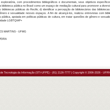
xploratória, com procedimentos bibliográficos e documentais, seus objetivos específic
 a biblioteca pública no Brasil como um espaço de mediação cultural para promover a diversi
bliotecas públicas do Recife; d) identificar a percepção de bibliotecários das bibliotec
 gênero e sexualidade nesses espaços. A fim de alcançá-los, realizou entrevistas com bibl
ca pública, apoiada em políticas públicas de cultura, em tratar questões de gênero e sexua
unidade LGBTQIAP+
ARES MARTINS - UFMG
VEIRA
 de Tecnologia da Informação (STI-UFPE) - (81) 2126-7777 | Copyright © 2006-2026 - UFRN 