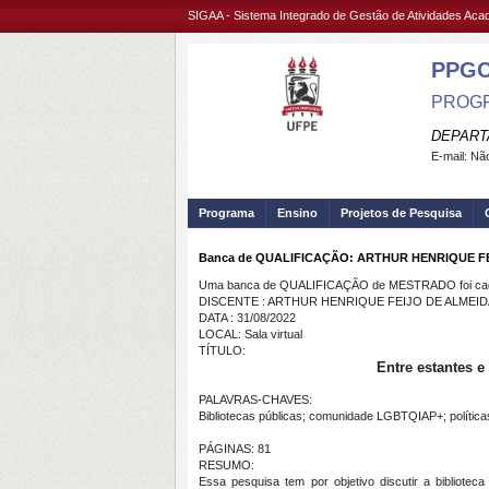
SIGAA - Sistema Integrado de Gestão de Atividades Ac
PPGC
PROGR
DEPART
E-mail:
Não
Programa
Ensino
Projetos de Pesquisa
Banca de QUALIFICAÇÃO: ARTHUR HENRIQUE F
Uma banca de QUALIFICAÇÃO de MESTRADO foi cada
DISCENTE : ARTHUR HENRIQUE FEIJO DE ALMEID
DATA : 31/08/2022
LOCAL: Sala virtual
TÍTULO:
Entre estantes 
PALAVRAS-CHAVES:
Bibliotecas públicas; comunidade LGBTQIAP+; políticas
PÁGINAS: 81
RESUMO:
Essa pesquisa tem por objetivo discutir a bibliotec