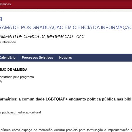
adêmicas
I
AMA DE PÓS-GRADUAÇÃO EM CIÊNCIA DA INFORMAÇÃO
AMENTO DE CIENCIA DA INFORMACAO - CAC
 informado
Calendário
Processos Seletivos
Notícias
EIJO DE ALMEIDA
strada pelo programa.
A
e armários: a comunidade LGBTQIAP+ enquanto política pública nas bibli
 públicas; mediação cultural.
a pública como espaço de mediação cultural propício para formulação e implementação d